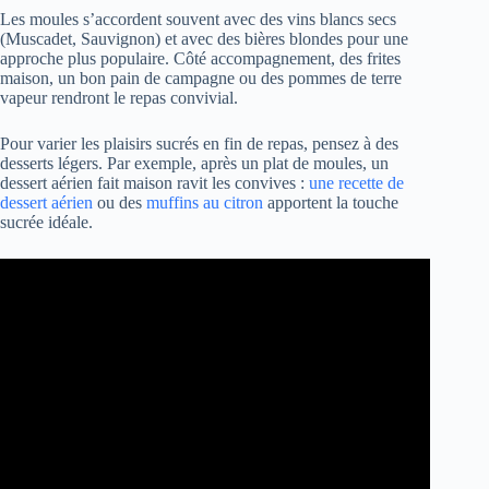
Les moules s’accordent souvent avec des vins blancs secs
(Muscadet, Sauvignon) et avec des bières blondes pour une
approche plus populaire. Côté accompagnement, des frites
maison, un bon pain de campagne ou des pommes de terre
vapeur rendront le repas convivial.
Pour varier les plaisirs sucrés en fin de repas, pensez à des
desserts légers. Par exemple, après un plat de moules, un
dessert aérien fait maison ravit les convives :
une recette de
dessert aérien
ou des
muffins au citron
apportent la touche
sucrée idéale.