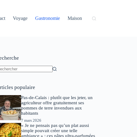
act
Voyage
Gastronomie
Maison
echerche
ucun
sultat
rticles populaire
Pas-de-Calais : plutôt que les jeter, un
agriculteur offre gratuitement ses
pommes de terre invendues aux
habitants
7 mars 2026
« Je ne pensais pas qu’un plat aussi
simple pouvait créer une telle
ambiance » : ces pâtes ultra-parfumées