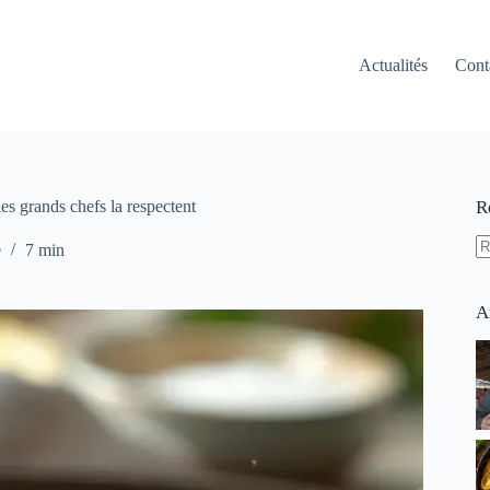
Actualités
Cont
es grands chefs la respectent
R
e
7 min
A
ré
A