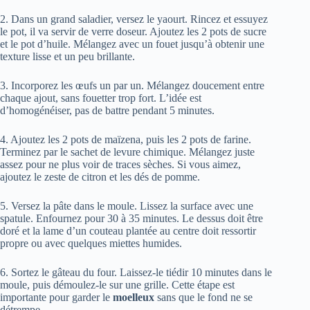
2. Dans un grand saladier, versez le yaourt. Rincez et essuyez
le pot, il va servir de verre doseur. Ajoutez les 2 pots de sucre
et le pot d’huile. Mélangez avec un fouet jusqu’à obtenir une
texture lisse et un peu brillante.
3. Incorporez les œufs un par un. Mélangez doucement entre
chaque ajout, sans fouetter trop fort. L’idée est
d’homogénéiser, pas de battre pendant 5 minutes.
4. Ajoutez les 2 pots de maïzena, puis les 2 pots de farine.
Terminez par le sachet de levure chimique. Mélangez juste
assez pour ne plus voir de traces sèches. Si vous aimez,
ajoutez le zeste de citron et les dés de pomme.
5. Versez la pâte dans le moule. Lissez la surface avec une
spatule. Enfournez pour 30 à 35 minutes. Le dessus doit être
doré et la lame d’un couteau plantée au centre doit ressortir
propre ou avec quelques miettes humides.
6. Sortez le gâteau du four. Laissez-le tiédir 10 minutes dans le
moule, puis démoulez-le sur une grille. Cette étape est
importante pour garder le
moelleux
sans que le fond ne se
détrempe.