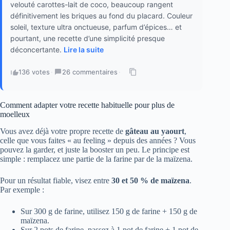
velouté carottes-lait de coco, beaucoup rangent
définitivement les briques au fond du placard. Couleur
soleil, texture ultra onctueuse, parfum d’épices… et
pourtant, une recette d’une simplicité presque
déconcertante.
Lire la suite
136 votes
·
26 commentaires
·
Comment adapter votre recette habituelle pour plus de
moelleux
Vous avez déjà votre propre recette de
gâteau au yaourt
,
celle que vous faites « au feeling » depuis des années ? Vous
pouvez la garder, et juste la booster un peu. Le principe est
simple : remplacez une partie de la farine par de la maïzena.
Pour un résultat fiable, visez entre
30 et 50 % de maïzena
.
Par exemple :
Sur 300 g de farine, utilisez 150 g de farine + 150 g de
maïzena.
Sur 2 pots de farine, passez à 1 pot de farine + 1 pot de