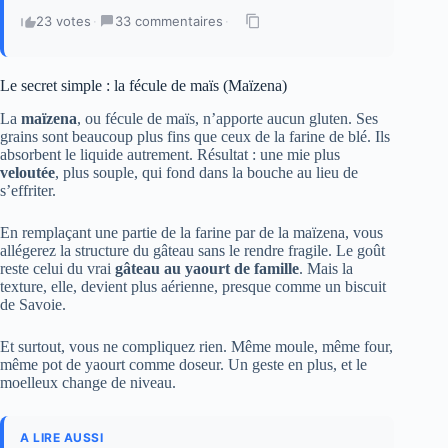
23 votes
·
33 commentaires
·
Le secret simple : la fécule de maïs (Maïzena)
La
maïzena
, ou fécule de maïs, n’apporte aucun gluten. Ses
grains sont beaucoup plus fins que ceux de la farine de blé. Ils
absorbent le liquide autrement. Résultat : une mie plus
veloutée
, plus souple, qui fond dans la bouche au lieu de
s’effriter.
En remplaçant une partie de la farine par de la maïzena, vous
allégerez la structure du gâteau sans le rendre fragile. Le goût
reste celui du vrai
gâteau au yaourt de famille
. Mais la
texture, elle, devient plus aérienne, presque comme un biscuit
de Savoie.
Et surtout, vous ne compliquez rien. Même moule, même four,
même pot de yaourt comme doseur. Un geste en plus, et le
moelleux change de niveau.
A LIRE AUSSI