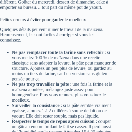
différent. Goûter du mercredi, dessert de dimanche, cake à
emporter au bureau… tout part du même pot de yaourt.
Petites erreurs à éviter pour garder le moelleux
Quelques détails peuvent ruiner le travail de la maïzena.
Heureusement, ils sont faciles à corriger si vous les
connaissez.
Ne pas remplacer toute la farine sans réfléchir
: si
vous mettez 100 % de maïzena dans une recette
classique sans adapter la levure, la pâte peut manquer de
structure. Ajoutez un peu plus de levure, ou gardez au
moins un tiers de farine, sauf en version sans gluten
pensée pour ça.
Ne pas trop travailler la pâte
: une fois la farine et la
maïzena ajoutées, mélangez juste assez pour
homogénéiser. Plus vous remuez, plus vous tuez le
moelleux.
Surveiller la consistance
: si la pâte semble vraiment
épaisse, ajoutez 1 à 2 cuillères à soupe de lait ou de
yaourt. Elle doit rester souple, mais pas liquide.
Respecter le temps de repos après cuisson
: couper
un gâteau encore brûlant le fait se casser. Il perd aussi
de l’humidité par la vapeur. Attendez 15 à 20 minutes,