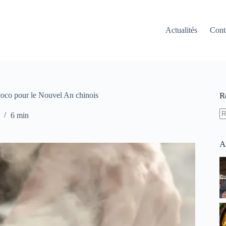
Actualités
Cont
 coco pour le Nouvel An chinois
R
6 min
A
ré
A