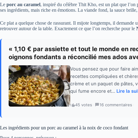
Le
porc au caramel
, inspiré du célèbre Thit Kho, est un plat que l’on
ses ingrédients, mais riche en émotions. La viande fond, la sauce brille
Ce plat a quelque chose de rassurant. Il mijote longtemps, il demande un 
retrouver autour de la table. Exactement ce que l’on recherche pour le
« 1,10 € par assiette et tout le monde en
oignons fondants a réconcilié mes ados ave
Vous pensez que pour faire aime
recettes compliquées et chère
crème et un paquet de pâtes, v
qui fume encore et...
Lire la su
45 votes
·
16 commentaires
·
Les ingrédients pour un porc au caramel à la noix de coco fondant
Pour 4 personnes, prévoyez :