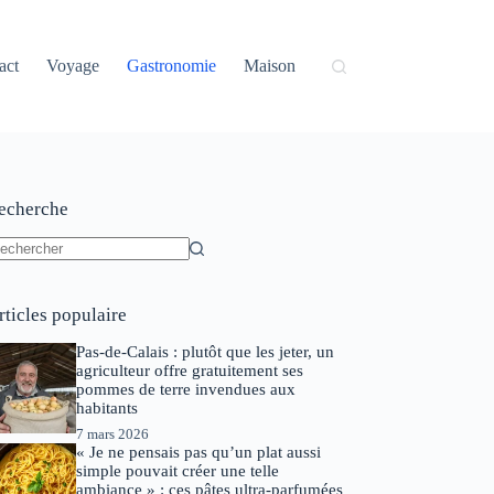
act
Voyage
Gastronomie
Maison
echerche
ucun
sultat
rticles populaire
Pas-de-Calais : plutôt que les jeter, un
agriculteur offre gratuitement ses
pommes de terre invendues aux
habitants
7 mars 2026
« Je ne pensais pas qu’un plat aussi
simple pouvait créer une telle
ambiance » : ces pâtes ultra-parfumées