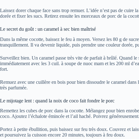
Laissez dorer chaque face sans trop remuer. L’idée n’est pas de cuire la 
dorée et fixer les sucs. Retirez ensuite les morceaux de porc de la cocott
Le secret du goût : un caramel à sec bien maîtrisé
Dans la même cocotte, baissez le feu à moyen. Versez les 80 g de sucr
tranquillement. Il va devenir liquide, puis prendre une couleur dorée, p
Surveillez bien. Un caramel passe très vite de parfait à brûlé. Quand le
immédiatement avec les 3 cuil. à soupe de nuoc mam et les 200 ml d’ea
fort.
Remuez avec une cuillère en bois pour bien dissoudre le caramel dans le
très parfumée.
Le mijotage lent : quand la noix de coco fait fondre le porc
Remettez les cubes de porc dans la cocotte. Mélangez pour bien enrobe
coco. Ajoutez l’échalote émincée et l’ail haché. Poivrez généreusement
Portez à petite ébullition, puis baissez sur feu très doux. Couvrez et la
et poursuivez la cuisson encore 20 minutes, toujours à feu doux.