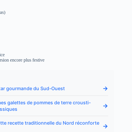
as)
ice
sion encore plus festive
→
 star gourmande du Sud-Ouest
 mes galettes de pommes de terre crousti-
→
assiques
cette recette traditionnelle du Nord réconforte
→