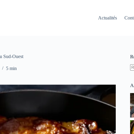
Actualités
Cont
du Sud-Ouest
R
5 min
A
ré
A