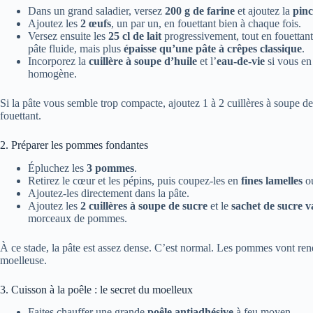
Dans un grand saladier, versez
200 g de farine
et ajoutez la
pinc
Ajoutez les
2 œufs
, un par un, en fouettant bien à chaque fois.
Versez ensuite les
25 cl de lait
progressivement, tout en fouettant
pâte fluide, mais plus
épaisse qu’une pâte à crêpes classique
.
Incorporez la
cuillère à soupe d’huile
et l’
eau-de-vie
si vous en
homogène.
Si la pâte vous semble trop compacte, ajoutez 1 à 2 cuillères à soupe de 
fouettant.
2. Préparer les pommes fondantes
Épluchez les
3 pommes
.
Retirez le cœur et les pépins, puis coupez-les en
fines lamelles
ou
Ajoutez-les directement dans la pâte.
Ajoutez les
2 cuillères à soupe de sucre
et le
sachet de sucre v
morceaux de pommes.
À ce stade, la pâte est assez dense. C’est normal. Les pommes vont rendr
moelleuse.
3. Cuisson à la poêle : le secret du moelleux
Faites chauffer une grande
poêle antiadhésive
à feu moyen.