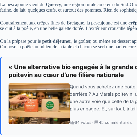
La pescajoune vient du
Quercy
, une région rurale au cœur du Sud-Oues
farine, du lait, quelques œufs, et surtout des pommes. Rien de sophisti
Contrairement aux crêpes fines de Bretagne, la pescajoune est une
crêp
se cuit à la poêle, en une belle galette dorée. L’extérieur croustille lé
On la prépare pour le
petit-déjeuner
, le goûter, ou même en dessert ap
On pose la poêle au milieu de la table et chacun se sert une part encore 
« Une alternative bio engagée à la grande d
poitevin au cœur d’une filière nationale
Quand vous achetez une boîte d’
derrière ? Au Marais poitevin, u
une autre voie que celle de la g
plus engagée. Et, surtout, à tai
64 votes
·
45 commentaires
·