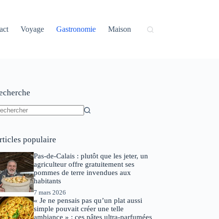
act
Voyage
Gastronomie
Maison
echerche
ucun
sultat
rticles populaire
Pas-de-Calais : plutôt que les jeter, un
agriculteur offre gratuitement ses
pommes de terre invendues aux
habitants
7 mars 2026
« Je ne pensais pas qu’un plat aussi
simple pouvait créer une telle
ambiance » : ces pâtes ultra-parfumées