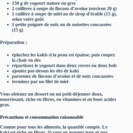
150 g de yogourt nature ou grec
2 cuillères à soupe de flocons d’avoine (environ 20 g)
1 cuillère à soupe de miel ou de sirop d’érable (15 g),
selon votre goût
1 petite poignée de noix ou de noisettes concassées
(15 g)
Préparation :
épluchez les kakis si la peau est épaisse, puis coupez
la chair en dés
répartissez le yogourt dans deux verres ou deux bols
ajoutez par-dessus les dés de kaki
parsemez de flocons d’avoine et de noix concassées
terminez par un filet de miel
Vous obtenez un dessert ou un petit-déjeuner doux,
nourrissant, riche en
fibres
, en
vitamines
et en bons acides
gras.
Précautions et consommation raisonnable
Comme pour tous les aliments, la quantité compte. Le
kaki est riche en fibres. Si vous en mangez trop et que