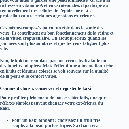
peut vous aider à garder une peau lumineuse. Grâce à sa
richesse en
vitamine A
et en caroténoïdes, il participe au
renouvellement des cellules de l’épiderme et à la
protection contre certaines agressions extérieures.
Ces mêmes composés jouent un rôle dans la
santé des
yeux
. Ils contribuent au bon fonctionnement de la rétine et
de la vision crépusculaire. Un atout précieux quand les
journées sont plus sombres et que les yeux fatiguent plus
vite.
Non, le kaki ne remplace pas une crème hydratante ou
des lunettes adaptées. Mais l’effet d’une alimentation riche
en fruits et légumes colorés se voit souvent sur la qualité
de la peau et le confort visuel.
Comment choisir, conserver et déguster le kaki
Pour profiter pleinement de tous ces bienfaits, quelques
réflexes simples peuvent changer votre expérience du
kaki.
Pour un kaki fondant
: choisissez un fruit très
souple, à la peau parfois fripée. Sa chair sera