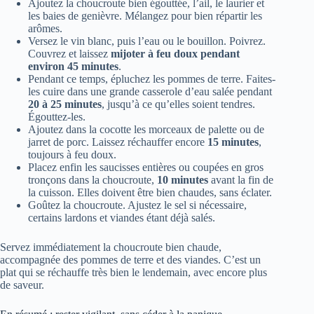
Ajoutez la choucroute bien égouttée, l’ail, le laurier et
les baies de genièvre. Mélangez pour bien répartir les
arômes.
Versez le vin blanc, puis l’eau ou le bouillon. Poivrez.
Couvrez et laissez
mijoter à feu doux pendant
environ 45 minutes
.
Pendant ce temps, épluchez les pommes de terre. Faites-
les cuire dans une grande casserole d’eau salée pendant
20 à 25 minutes
, jusqu’à ce qu’elles soient tendres.
Égouttez-les.
Ajoutez dans la cocotte les morceaux de palette ou de
jarret de porc. Laissez réchauffer encore
15 minutes
,
toujours à feu doux.
Placez enfin les saucisses entières ou coupées en gros
tronçons dans la choucroute,
10 minutes
avant la fin de
la cuisson. Elles doivent être bien chaudes, sans éclater.
Goûtez la choucroute. Ajustez le sel si nécessaire,
certains lardons et viandes étant déjà salés.
Servez immédiatement la choucroute bien chaude,
accompagnée des pommes de terre et des viandes. C’est un
plat qui se réchauffe très bien le lendemain, avec encore plus
de saveur.