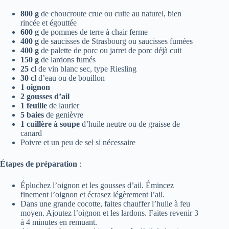
800 g
de choucroute crue ou cuite au naturel, bien
rincée et égouttée
600 g
de pommes de terre à chair ferme
400 g
de saucisses de Strasbourg ou saucisses fumées
400 g
de palette de porc ou jarret de porc déjà cuit
150 g
de lardons fumés
25 cl
de vin blanc sec, type Riesling
30 cl
d’eau ou de bouillon
1 oignon
2 gousses d’ail
1 feuille
de laurier
5 baies
de genièvre
1 cuillère à soupe
d’huile neutre ou de graisse de
canard
Poivre et un peu de sel si nécessaire
Étapes de préparation
:
Épluchez l’oignon et les gousses d’ail. Émincez
finement l’oignon et écrasez légèrement l’ail.
Dans une grande cocotte, faites chauffer l’huile à feu
moyen. Ajoutez l’oignon et les lardons. Faites revenir 3
à 4 minutes en remuant.