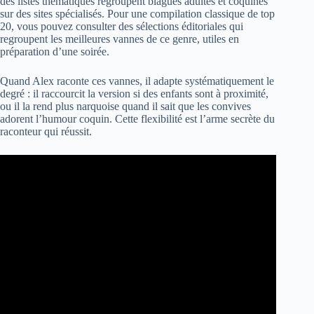
des listes thématiques regroupent blagues adultes et coquines
sur des sites spécialisés. Pour une compilation classique de top
20, vous pouvez consulter des sélections éditoriales qui
regroupent les meilleures vannes de ce genre, utiles en
préparation d’une soirée.
Quand Alex raconte ces vannes, il adapte systématiquement le
degré : il raccourcit la version si des enfants sont à proximité,
ou il la rend plus narquoise quand il sait que les convives
adorent l’humour coquin. Cette flexibilité est l’arme secrète du
raconteur qui réussit.