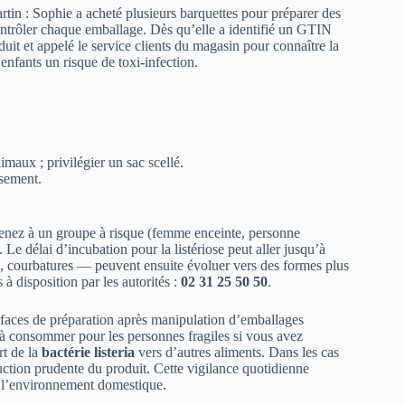
rtin : Sophie a acheté plusieurs barquettes pour préparer des
ontrôler chaque emballage. Dès qu’elle a identifié un GTIN
duit et appelé le service clients du magasin pour connaître la
enfants un risque de toxi-infection.
aux ; privilégier un sac scellé.
rsement.
enez à un groupe à risque (femme enceinte, personne
 délai d’incubation pour la listériose peut aller jusqu’à
, courbatures — peuvent ensuite évoluer vers des formes plus
à disposition par les autorités :
02 31 25 50 50
.
rfaces de préparation après manipulation d’emballages
s à consommer pour les personnes fragiles si vous avez
rt de la
bactérie listeria
vers d’autres aliments. Dans les cas
ruction prudente du produit. Cette vigilance quotidienne
s l’environnement domestique.