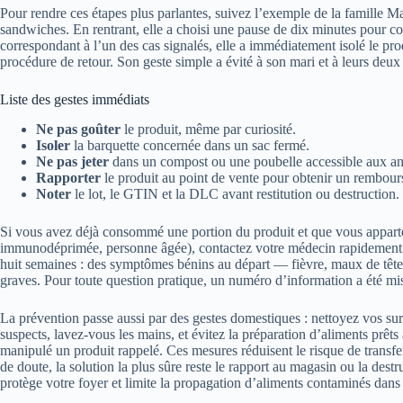
Pour rendre ces étapes plus parlantes, suivez l’exemple de la famille Ma
sandwiches. En rentrant, elle a choisi une pause de dix minutes pour c
correspondant à l’un des cas signalés, elle a immédiatement isolé le pro
procédure de retour. Son geste simple a évité à son mari et à leurs deux 
Liste des gestes immédiats
Ne pas goûter
le produit, même par curiosité.
Isoler
la barquette concernée dans un sac fermé.
Ne pas jeter
dans un compost ou une poubelle accessible aux anim
Rapporter
le produit au point de vente pour obtenir un rembou
Noter
le lot, le GTIN et la DLC avant restitution ou destruction.
Si vous avez déjà consommé une portion du produit et que vous appart
immunodéprimée, personne âgée), contactez votre médecin rapidement. Le
huit semaines : des symptômes bénins au départ — fièvre, maux de tête
graves. Pour toute question pratique, un numéro d’information a été mis 
La prévention passe aussi par des gestes domestiques : nettoyez vos su
suspects, lavez-vous les mains, et évitez la préparation d’aliments prêt
manipulé un produit rappelé. Ces mesures réduisent le risque de transfe
de doute, la solution la plus sûre reste le rapport au magasin ou la dest
protège votre foyer et limite la propagation d’aliments contaminés dan