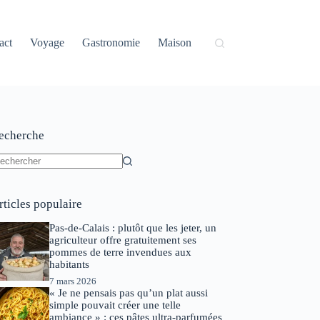
act
Voyage
Gastronomie
Maison
echerche
ucun
sultat
rticles populaire
Pas-de-Calais : plutôt que les jeter, un
agriculteur offre gratuitement ses
pommes de terre invendues aux
habitants
7 mars 2026
« Je ne pensais pas qu’un plat aussi
simple pouvait créer une telle
ambiance » : ces pâtes ultra-parfumées