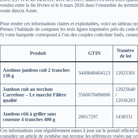
vendus entre la fin février et le 6 mars 2026 dans l’ensemble du territoi
vente directs Aoste.
Pour rendre ces informations claires et exploitables, voici un tableau sy
Prenez l’habitude de comparer les trois lignes imprimées près du code-b
Si votre barquette correspond à l’un des couples code/date listés, ces
Numéro
Produit
GTIN
de lot
Aostinos jambon cuit 2 tranches
3449840404123
12025301
130 g
Jambon cuit au torchon
12025640
Carrefour – Le marché Filière
3560070496006
/
qualité
12036283
Jambon rôti à griller sans
26017297
1438331
couenne 4 tranches 400 g
Ces informations sont régulièrement mises à jour sur le portail officiel 
consultez un article de synthèse qui recense les références visées par ces