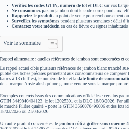
Vérifiez les codes GTIN, numéro de lot et DLC
sur vos barque
Ne consommez pas
un jambon dont le code correspond aux réfé
Rapportez le produit
au point de vente pour remboursement ou d
Surveillez les symptômes
pendant plusieurs semaines : délai d’i
Contactez votre médecin
en cas de fièvre ou signes inhabituel
Voir le sommaire
Rappel alimentaire : quelles références de jambon sont concernées et c
Le rappel actuel cible plusieurs références de jambon blanc tranché sus
publié des fiches précises permettant aux consommateurs de comparer l
barres à 13 chiffres), le numéro de lot et la
date limite de consommati
de la marque Aoste ainsi qu’une gamme vendue sous la marque propre 
Exemples concrets issus des communications officielles : certains paque
GTIN 3449840404123, le lot 12025301 et la DLC 18/03/2026. Par ail
le marché Filière qualité » porte le GTIN 3560070496006 et des lots
18/03/2026 ou 21/03/2026.
Un autre produit concerné est le
jambon rôti à griller sans couenne 4
26017297 et le lot 1438331, avec des DLC situées en avril 2026 (parmi