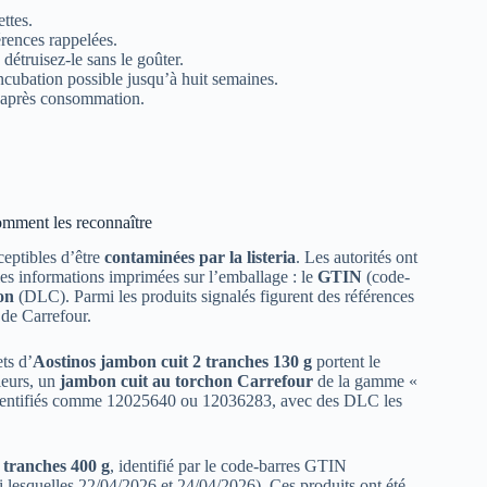
ttes.
rences rappelées.
étruisez-le sans le goûter.
ncubation possible jusqu’à huit semaines.
s après consommation.
omment les reconnaître
ceptibles d’être
contaminées par la listeria
. Les autorités ont
es informations imprimées sur l’emballage : le
GTIN
(code-
on
(DLC). Parmi les produits signalés figurent des références
de Carrefour.
ts d’
Aostinos jambon cuit 2 tranches 130 g
portent le
leurs, un
jambon cuit au torchon Carrefour
de la gamme «
 identifiés comme 12025640 ou 12036283, avec des DLC les
 tranches 400 g
, identifié par le code-barres GTIN
 lesquelles 22/04/2026 et 24/04/2026). Ces produits ont été