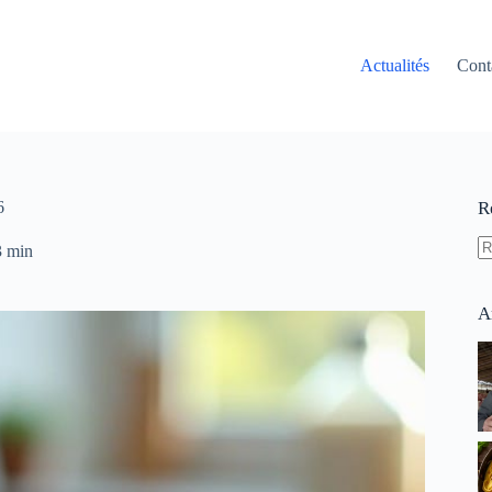
Actualités
Cont
6
R
3 min
A
ré
A