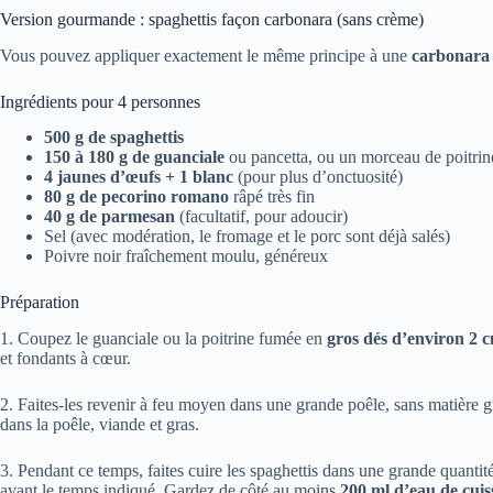
Version gourmande : spaghettis façon carbonara (sans crème)
Vous pouvez appliquer exactement le même principe à une
carbonara
Ingrédients pour 4 personnes
500 g de spaghettis
150 à 180 g de guanciale
ou pancetta, ou un morceau de poitri
4 jaunes d’œufs + 1 blanc
(pour plus d’onctuosité)
80 g de pecorino romano
râpé très fin
40 g de parmesan
(facultatif, pour adoucir)
Sel (avec modération, le fromage et le porc sont déjà salés)
Poivre noir fraîchement moulu, généreux
Préparation
1. Coupez le guanciale ou la poitrine fumée en
gros dés d’environ 2 
et fondants à cœur.
2. Faites-les revenir à feu moyen dans une grande poêle, sans matière 
dans la poêle, viande et gras.
3. Pendant ce temps, faites cuire les spaghettis dans une grande quanti
avant le temps indiqué. Gardez de côté au moins
200 ml d’eau de cui