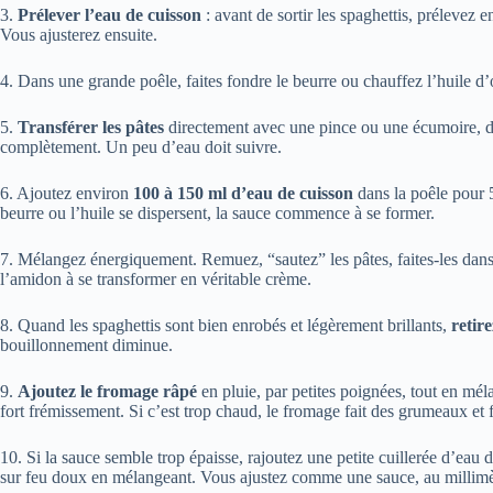
3.
Prélever l’eau de cuisson
: avant de sortir les spaghettis, prélevez 
Vous ajusterez ensuite.
4. Dans une grande poêle, faites fondre le beurre ou chauffez l’huile d
5.
Transférer les pâtes
directement avec une pince ou une écumoire, de l
complètement. Un peu d’eau doit suivre.
6. Ajoutez environ
100 à 150 ml d’eau de cuisson
dans la poêle pour 5
beurre ou l’huile se dispersent, la sauce commence à se former.
7. Mélangez énergiquement. Remuez, “sautez” les pâtes, faites-les dans
l’amidon à se transformer en véritable crème.
8. Quand les spaghettis sont bien enrobés et légèrement brillants,
retir
bouillonnement diminue.
9.
Ajoutez le fromage râpé
en pluie, par petites poignées, tout en mé
fort frémissement. Si c’est trop chaud, le fromage fait des grumeaux et f
10. Si la sauce semble trop épaisse, rajoutez une petite cuillerée d’eau 
sur feu doux en mélangeant. Vous ajustez comme une sauce, au millimè