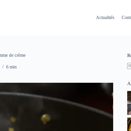
Actualités
Cont
ramme de crème
R
6 min
A
ré
A