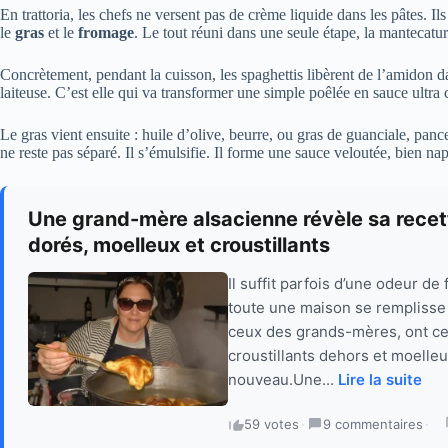
En trattoria, les chefs ne versent pas de crème liquide dans les pâtes. Il
le
gras
et le
fromage
. Le tout réuni dans une seule étape, la mantecatur
Concrètement, pendant la cuisson, les spaghettis libèrent de l’amidon d
laiteuse. C’est elle qui va transformer une simple poêlée en sauce ultr
Le gras vient ensuite : huile d’olive, beurre, ou gras de guanciale, panc
ne reste pas séparé. Il s’émulsifie. Il forme une sauce veloutée, bien nap
Une grand-mère alsacienne révèle sa recett
dorés, moelleux et croustillants
Il suffit parfois d’une odeur d
toute une maison se remplisse 
ceux des grands-mères, ont ce
croustillants dehors et moelle
nouveau.Une...
Lire la suite
59 votes
·
9 commentaires
·