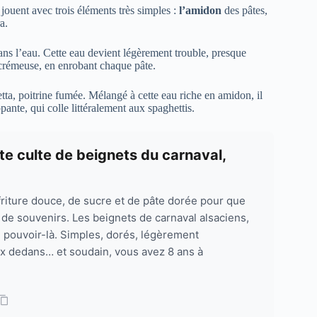
s jouent avec trois éléments très simples :
l’amidon
des pâtes,
a.
ans l’eau. Cette eau devient légèrement trouble, presque
a crémeuse, en enrobant chaque pâte.
etta, poitrine fumée. Mélangé à cette eau riche en amidon, il
pante, qui colle littéralement aux spaghettis.
e culte de beignets du carnaval,
e friture douce, de sucre et de pâte dorée pour que
de souvenirs. Les beignets de carnaval alsaciens,
 pouvoir-là. Simples, dorés, légèrement
ux dedans… et soudain, vous avez 8 ans à