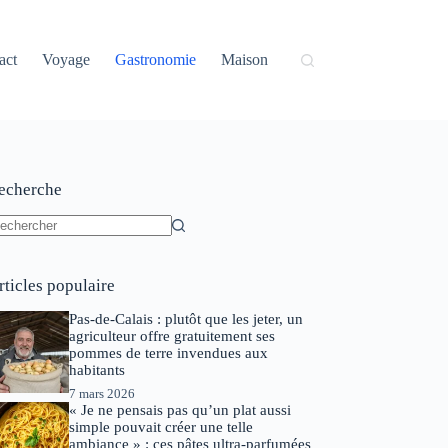
act
Voyage
Gastronomie
Maison
echerche
ucun
sultat
rticles populaire
Pas-de-Calais : plutôt que les jeter, un
agriculteur offre gratuitement ses
pommes de terre invendues aux
habitants
7 mars 2026
« Je ne pensais pas qu’un plat aussi
simple pouvait créer une telle
ambiance » : ces pâtes ultra-parfumées