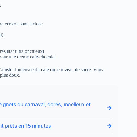
:
e version sans lactose
t)
 résultat ultra onctueux)
our une crème café-chocolat
ajuster l’intensité du café ou le niveau de sucre. Vous
 plus doux.
eignets du carnaval, dorés, moelleux et
→
→
nt prêts en 15 minutes