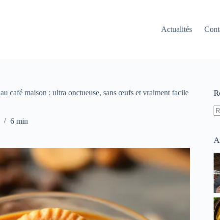
Actualités
Cont
au café maison : ultra onctueuse, sans œufs et vraiment facile
R
A
6 min
ré
A