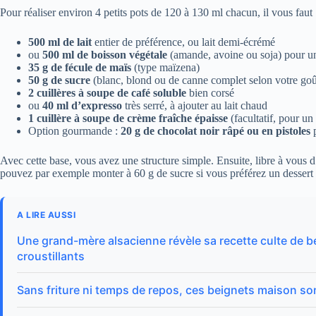
Pour réaliser environ 4 petits pots de 120 à 130 ml chacun, il vous faut 
500 ml de lait
entier de préférence, ou lait demi-écrémé
ou
500 ml de boisson végétale
(amande, avoine ou soja) pour un
35 g de fécule de maïs
(type maïzena)
50 g de sucre
(blanc, blond ou de canne complet selon votre goû
2 cuillères à soupe de café soluble
bien corsé
ou
40 ml d’expresso
très serré, à ajouter au lait chaud
1 cuillère à soupe de crème fraîche épaisse
(facultatif, pour un
Option gourmande :
20 g de chocolat noir râpé ou en pistoles
p
Avec cette base, vous avez une structure simple. Ensuite, libre à vous d’
pouvez par exemple monter à 60 g de sucre si vous préférez un dessert
A LIRE AUSSI
Une grand-mère alsacienne révèle sa recette culte de b
croustillants
Sans friture ni temps de repos, ces beignets maison so