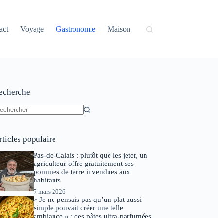
act
Voyage
Gastronomie
Maison
echerche
ucun
sultat
rticles populaire
Pas-de-Calais : plutôt que les jeter, un
agriculteur offre gratuitement ses
pommes de terre invendues aux
habitants
7 mars 2026
« Je ne pensais pas qu’un plat aussi
simple pouvait créer une telle
ambiance » : ces pâtes ultra-parfumées