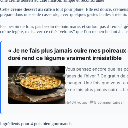
Une crème dessert au café maison, simple et réconfortante
Cette
crème dessert au café
a tout pour plaire. Elle est douce, crémeu
prépare dans une seule casserole, avec quelques gestes faciles à retenir.
Pas besoin de four, pas besoin de bain-marie, et surtout pas d’œufs à gér
crème légère, mais avec ce côté “velours” que l’on recherche tant à la cu
« Je ne fais plus jamais cuire mes poireaux
doré rend ce légume vraiment irrésistible
Vous pensez encore que les po
fades de l’hiver ? Ce gratin de
changer. Une fois que vous l’au
je ne fais plus jamais cuire...
Li
164 votes
·
5 commentaires
·
Ingrédients pour 4 pots bien gourmands