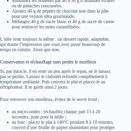
Substituez les noisettes par 40 à 50 g d’amandes effilées
ou de pistaches concassées.
Ajoutez 40 g de pépites de chocolat noir dans la pâte
pour une version ultra gourmande.
Mélangez 40 g de sucre blanc et 40 g de sucre de canne
pour renforcer les notes caramélisées.
L’idée reste toujours la même : un dessert rapide, adaptable,
qui donne l’impression que vous avez passé beaucoup de
temps en cuisine. Alors que non.
Conservation et réchauffage sans perdre le moelleux
Si, par miracle, il en reste un peu après le repas, ne le laissez
pas se perdre. Laissez le clafoutis refroidir complètement à
température ambiante. Puis couvrez le plat et placez-le au
réfrigérateur. Il se garde ainsi 2 jours.
Pour retrouver son moelleux, évitez de le servir froid :
au micro-ondes : réchauffez chaque part 15 à 20
secondes, juste pour la tiédir ;
au four : placez le plat à 140°C pendant 8 à 10 minutes,
couvert d’une feuille de papier aluminium pour protéger