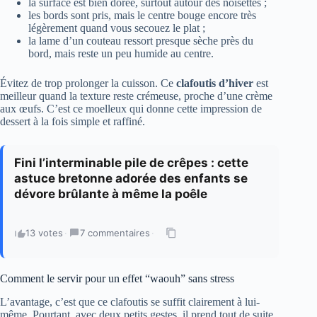
la surface est bien dorée, surtout autour des noisettes ;
les bords sont pris, mais le centre bouge encore très
légèrement quand vous secouez le plat ;
la lame d’un couteau ressort presque sèche près du
bord, mais reste un peu humide au centre.
Évitez de trop prolonger la cuisson. Ce
clafoutis d’hiver
est
meilleur quand la texture reste crémeuse, proche d’une crème
aux œufs. C’est ce moelleux qui donne cette impression de
dessert à la fois simple et raffiné.
Fini l’interminable pile de crêpes : cette
astuce bretonne adorée des enfants se
dévore brûlante à même la poêle
13 votes
·
7 commentaires
·
Comment le servir pour un effet “waouh” sans stress
L’avantage, c’est que ce clafoutis se suffit clairement à lui-
même. Pourtant, avec deux petits gestes, il prend tout de suite