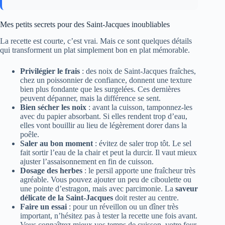
Mes petits secrets pour des Saint-Jacques inoubliables
La recette est courte, c’est vrai. Mais ce sont quelques détails
qui transforment un plat simplement bon en plat mémorable.
Privilégier le frais
: des noix de Saint-Jacques fraîches,
chez un poissonnier de confiance, donnent une texture
bien plus fondante que les surgelées. Ces dernières
peuvent dépanner, mais la différence se sent.
Bien sécher les noix
: avant la cuisson, tamponnez-les
avec du papier absorbant. Si elles rendent trop d’eau,
elles vont bouillir au lieu de légèrement dorer dans la
poêle.
Saler au bon moment
: évitez de saler trop tôt. Le sel
fait sortir l’eau de la chair et peut la durcir. Il vaut mieux
ajuster l’assaisonnement en fin de cuisson.
Dosage des herbes
: le persil apporte une fraîcheur très
agréable. Vous pouvez ajouter un peu de ciboulette ou
une pointe d’estragon, mais avec parcimonie. La
saveur
délicate de la Saint-Jacques
doit rester au centre.
Faire un essai
: pour un réveillon ou un dîner très
important, n’hésitez pas à tester la recette une fois avant.
Vous connaîtrez mieux vos temps de cuisson, votre four,