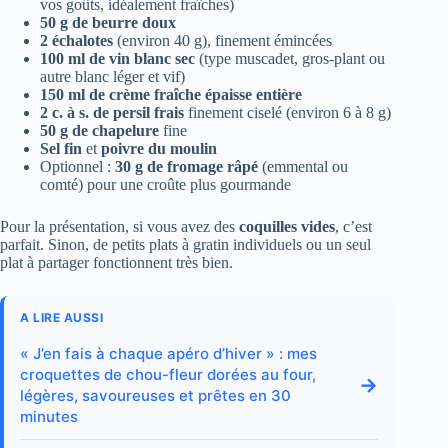
vos goûts, idéalement fraîches)
50 g de beurre doux
2 échalotes
(environ 40 g), finement émincées
100 ml de vin blanc sec
(type muscadet, gros-plant ou
autre blanc léger et vif)
150 ml de crème fraîche épaisse entière
2 c. à s. de persil frais
finement ciselé (environ 6 à 8 g)
50 g de chapelure
fine
Sel fin
et
poivre du moulin
Optionnel :
30 g de fromage râpé
(emmental ou
comté) pour une croûte plus gourmande
Pour la présentation, si vous avez des
coquilles vides
, c’est
parfait. Sinon, de petits plats à gratin individuels ou un seul
plat à partager fonctionnent très bien.
A LIRE AUSSI
« J’en fais à chaque apéro d’hiver » : mes
croquettes de chou-fleur dorées au four,
→
légères, savoureuses et prêtes en 30
minutes