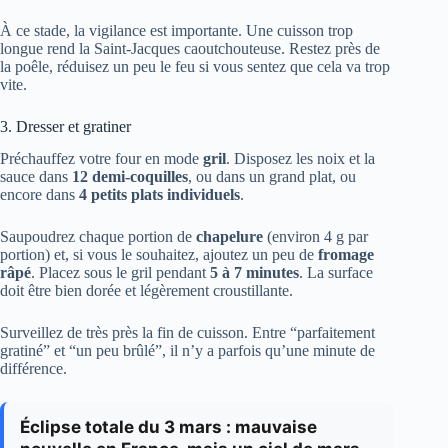
À ce stade, la vigilance est importante. Une cuisson trop
longue rend la Saint-Jacques caoutchouteuse. Restez près de
la poêle, réduisez un peu le feu si vous sentez que cela va trop
vite.
3. Dresser et gratiner
Préchauffez votre four en mode
gril
. Disposez les noix et la
sauce dans
12 demi-coquilles
, ou dans un grand plat, ou
encore dans
4 petits plats individuels
.
Saupoudrez chaque portion de
chapelure
(environ 4 g par
portion) et, si vous le souhaitez, ajoutez un peu de
fromage
râpé
. Placez sous le gril pendant
5 à 7 minutes
. La surface
doit être bien dorée et légèrement croustillante.
Surveillez de très près la fin de cuisson. Entre “parfaitement
gratiné” et “un peu brûlé”, il n’y a parfois qu’une minute de
différence.
Éclipse totale du 3 mars : mauvaise