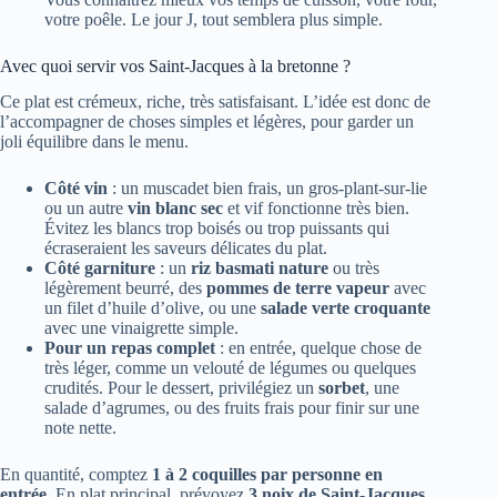
votre poêle. Le jour J, tout semblera plus simple.
Avec quoi servir vos Saint-Jacques à la bretonne ?
Ce plat est crémeux, riche, très satisfaisant. L’idée est donc de
l’accompagner de choses simples et légères, pour garder un
joli équilibre dans le menu.
Côté vin
: un muscadet bien frais, un gros-plant-sur-lie
ou un autre
vin blanc sec
et vif fonctionne très bien.
Évitez les blancs trop boisés ou trop puissants qui
écraseraient les saveurs délicates du plat.
Côté garniture
: un
riz basmati nature
ou très
légèrement beurré, des
pommes de terre vapeur
avec
un filet d’huile d’olive, ou une
salade verte croquante
avec une vinaigrette simple.
Pour un repas complet
: en entrée, quelque chose de
très léger, comme un velouté de légumes ou quelques
crudités. Pour le dessert, privilégiez un
sorbet
, une
salade d’agrumes, ou des fruits frais pour finir sur une
note nette.
En quantité, comptez
1 à 2 coquilles par personne en
entrée
. En plat principal, prévoyez
3 noix de Saint-Jacques