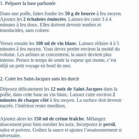
1. Préparer la base parfumée
Dans une poêle, faites fondre les
50 g de beurre
à feu moyen.
Ajoutez les
2 échalotes émincées
. Laissez-les cuire 3 à 4
minutes à feu doux. Elles doivent devenir tendres et
translucides, sans colorer.
Versez ensuite les
100 ml de vin blanc
. Laissez réduire 4 à 5
minutes à feu moyen. Vous devez perdre environ la moitié du
volume. Les arômes se concentrent, la sauce devient plus
intense. Prenez le temps de sentir la vapeur qui monte, c’est
déjà un petit voyage en bord de mer.
2. Cuire les Saint-Jacques sans les durcir
Déposez délicatement les
12 noix de Saint-Jacques
dans la
poêle, dans cette base au vin blanc. Laissez cuire environ
2
minutes de chaque côté
à feu moyen. La surface doit devenir
nacrée, l’intérieur rester moelleux.
Ajoutez alors les
150 ml de crème fraîche
. Mélangez
doucement pour bien enrober les noix. Incorporez le
persil
,
salez et poivrez. Goûtez la sauce et ajustez l’assaisonnement si
nécessaire.