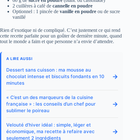
60 g de
sucre en poudre
(blanc ou cassonade)
2 cuillères à café de
cannelle en poudre
Optionnel : 1 pincée de
vanille en poudre
ou de sucre
vanillé
Rien d’exotique ni de compliqué. C’est justement ce qui rend
cette recette parfaite pour un goûter de dernière minute, quand
tout le monde a faim et que personne n’a envie d’attendre.
A LIRE AUSSI
Dessert sans cuisson : ma mousse au
→
chocolat intense et biscuits fondants en 10
minutes
« C’est un des marqueurs de la cuisine
→
française » : les conseils d’un chef pour
sublimer le poireau
Velouté d’hiver idéal : simple, léger et
→
économique, ma recette à refaire avec
seulement 2 ingrédients