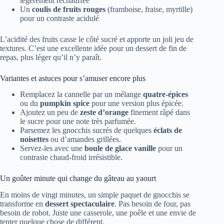
légèrement réchauffée
Un
coulis de fruits rouges
(framboise, fraise, myrtille)
pour un contraste acidulé
L’acidité des fruits casse le côté sucré et apporte un joli jeu de
textures. C’est une excellente idée pour un dessert de fin de
repas, plus léger qu’il n’y paraît.
Variantes et astuces pour s’amuser encore plus
Remplacez la cannelle par un mélange
quatre-épices
ou du
pumpkin spice
pour une version plus épicée.
Ajoutez un peu de
zeste d’orange
finement râpé dans
le sucre pour une note très parfumée.
Parsemez les gnocchis sucrés de quelques
éclats de
noisettes
ou d’amandes grillées.
Servez-les avec une
boule de glace vanille
pour un
contraste chaud-froid irrésistible.
Un goûter minute qui change du gâteau au yaourt
En moins de vingt minutes, un simple paquet de gnocchis se
transforme en
dessert spectaculaire
. Pas besoin de four, pas
besoin de robot. Juste une casserole, une poêle et une envie de
tenter quelque chose de différent.