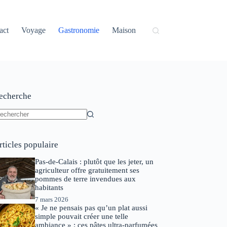
act
Voyage
Gastronomie
Maison
echerche
ucun
sultat
rticles populaire
Pas-de-Calais : plutôt que les jeter, un
agriculteur offre gratuitement ses
pommes de terre invendues aux
habitants
7 mars 2026
« Je ne pensais pas qu’un plat aussi
simple pouvait créer une telle
ambiance » : ces pâtes ultra-parfumées