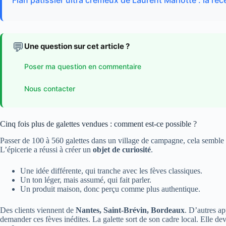
Flan pâtissier ultra crémeux de Laurent Mariotte : la rece
💬
Une question sur cet article ?
Poser ma question en commentaire
Nous contacter
Cinq fois plus de galettes vendues : comment est-ce possible ?
Passer de 100 à 560 galettes dans un village de campagne, cela semble p
L’épicerie a réussi à créer un
objet de curiosité
.
Une idée différente, qui tranche avec les fèves classiques.
Un ton léger, mais assumé, qui fait parler.
Un produit maison, donc perçu comme plus authentique.
Des clients viennent de
Nantes, Saint-Brévin, Bordeaux
. D’autres a
demander ces fèves inédites. La galette sort de son cadre local. Elle d