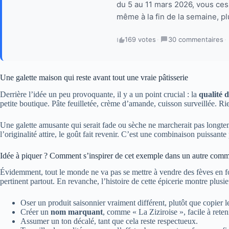
du 5 au 11 mars 2026, vous ce
même à la fin de la semaine, plu
169 votes
·
30 commentaires
·
Une galette maison qui reste avant tout une vraie pâtisserie
Derrière l’idée un peu provoquante, il y a un point crucial : la
qualité 
petite boutique. Pâte feuilletée, crème d’amande, cuisson surveillée. Rien
Une galette amusante qui serait fade ou sèche ne marcherait pas longtemps
l’originalité attire, le goût fait revenir. C’est une combinaison puissan
Idée à piquer ? Comment s’inspirer de cet exemple dans un autre com
Évidemment, tout le monde ne va pas se mettre à vendre des fèves en for
pertinent partout. En revanche, l’histoire de cette épicerie montre plusie
Oser un produit saisonnier vraiment différent, plutôt que copier 
Créer un
nom marquant
, comme « La Ziziroise », facile à reteni
Assumer un ton décalé, tant que cela reste respectueux.