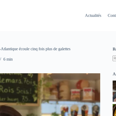
Actualités
Cont
Atlantique écoule cinq fois plus de galettes
R
6 min
A
ré
A