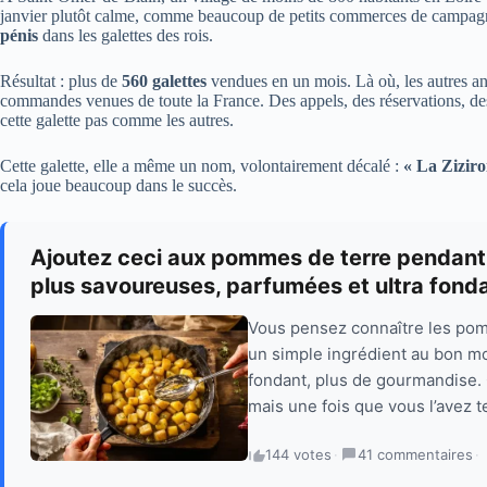
janvier plutôt calme, comme beaucoup de petits commerces de campagne
pénis
dans les galettes des rois.
Résultat : plus de
560 galettes
vendues en un mois. Là où, les autres ann
commandes venues de toute la France. Des appels, des réservations, des 
cette galette pas comme les autres.
Cette galette, elle a même un nom, volontairement décalé :
« La Ziziro
cela joue beaucoup dans le succès.
Ajoutez ceci aux pommes de terre pendant l
plus savoureuses, parfumées et ultra fond
Vous pensez connaître les pom
un simple ingrédient au bon mo
fondant, plus de gourmandise. 
mais une fois que vous l’avez tes
144 votes
·
41 commentaires
·