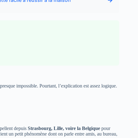
→
tte facile à réussir à la maison
resque impossible. Pourtant, l’explication est assez logique.
ppellent depuis
Strasbourg, Lille, voire la Belgique
pour
evient un petit phénomène dont on parle entre amis, au bureau,