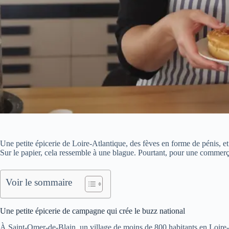
Une petite épicerie de Loire-Atlantique, des fèves en forme de pénis, et
Sur le papier, cela ressemble à une blague. Pourtant, pour une commerça
Voir le sommaire
Une petite épicerie de campagne qui crée le buzz national
À Saint-Omer-de-Blain, un village de moins de 800 habitants en Loire-A