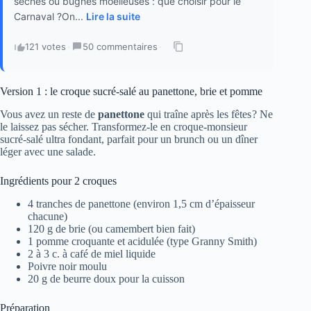
sèches ou bugnes moelleuses : que choisir pour le
Carnaval ?On...
Lire la suite
121 votes
·
50 commentaires
·
Version 1 : le croque sucré-salé au panettone, brie et pomme
Vous avez un reste de
panettone
qui traîne après les fêtes ? Ne
le laissez pas sécher. Transformez-le en croque-monsieur
sucré-salé ultra fondant, parfait pour un brunch ou un dîner
léger avec une salade.
Ingrédients pour 2 croques
4 tranches de panettone (environ 1,5 cm d’épaisseur
chacune)
120 g de brie (ou camembert bien fait)
1 pomme croquante et acidulée (type Granny Smith)
2 à 3 c. à café de miel liquide
Poivre noir moulu
20 g de beurre doux pour la cuisson
Préparation