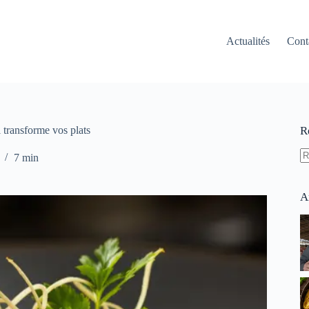
Actualités
Cont
l transforme vos plats
R
7 min
A
ré
A