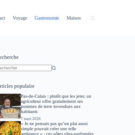
act
Voyage
Gastronomie
Maison
echerche
ucun
sultat
rticles populaire
Pas-de-Calais : plutôt que les jeter, un
agriculteur offre gratuitement ses
pommes de terre invendues aux
habitants
7 mars 2026
« Je ne pensais pas qu’un plat aussi
simple pouvait créer une telle
ambiance » : ces pâtes ultra-parfumées