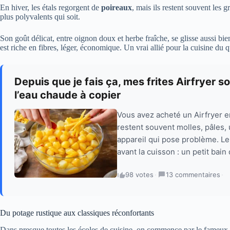
En hiver, les étals regorgent de
poireaux
, mais ils restent souvent les
plus polyvalents qui soit.
Son goût délicat, entre oignon doux et herbe fraîche, se glisse aussi bi
est riche en fibres, léger, économique. Un vrai allié pour la cuisine du
Depuis que je fais ça, mes frites Airfryer s
l’eau chaude à copier
Vous avez acheté un Airfryer en 
restent souvent molles, pâles, 
appareil qui pose problème. Le 
avant la cuisson : un petit bain
98 votes
·
13 commentaires
·
Du potage rustique aux classiques réconfortants
Dans presque toutes les écoles de cuisine, on commence par le fameux