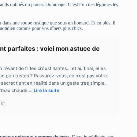
 grands oubliés du panier. Dommage. C’est l’un des légumes les
en dans une soupe rustique que sous un homard. Et en plus, il
 quotidien comme pour vos dîners plus chics.
ont parfaites : voici mon astuce de
rêvant de frites croustillantes… et au final, elles
un peu tristes ? Rassurez-vous, ce n’est pas votre
secret tient en réalité dans un geste très simple,
 d’eau chaude....
Lire la suite
potage poireaux-pommes de terre
. Deux ingrédients, pas