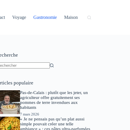
act
Voyage
Gastronomie
Maison
echerche
ucun
sultat
rticles populaire
Pas-de-Calais : plutôt que les jeter, un
agriculteur offre gratuitement ses
pommes de terre invendues aux
habitants
7 mars 2026
« Je ne pensais pas qu’un plat aussi
simple pouvait créer une telle
ambiance » : ces pâtes ultra-parfumées