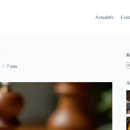
Actualités
Cont
n
R
e
7 min
A
ré
A