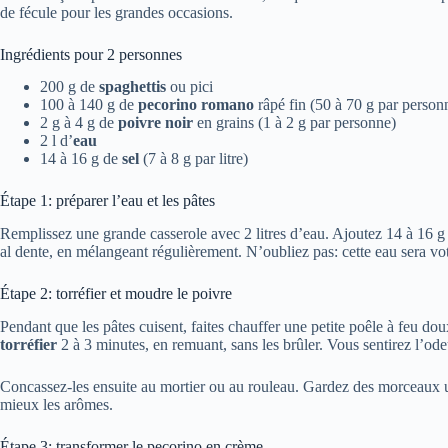
de fécule pour les grandes occasions.
Ingrédients pour 2 personnes
200 g de
spaghettis
ou pici
100 à 140 g de
pecorino romano
râpé fin (50 à 70 g par person
2 g à 4 g de
poivre noir
en grains (1 à 2 g par personne)
2 l d’
eau
14 à 16 g de
sel
(7 à 8 g par litre)
Étape 1: préparer l’eau et les pâtes
Remplissez une grande casserole avec 2 litres d’eau. Ajoutez 14 à 16 g de
al dente, en mélangeant régulièrement. N’oubliez pas: cette eau sera votre
Étape 2: torréfier et moudre le poivre
Pendant que les pâtes cuisent, faites chauffer une petite poêle à feu dou
torréfier
2 à 3 minutes, en remuant, sans les brûler. Vous sentirez l’ode
Concassez-les ensuite au mortier ou au rouleau. Gardez des morceaux un
mieux les arômes.
Étape 3: transformer le pecorino en crème