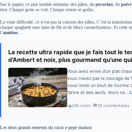
Sur le papier, ce plat semble enfantin: des pâtes, du
pecorino
, du
poivr
rien. Chaque geste se voit. Chaque erreur se goûte.
La vraie difficulté, ce n’est pas la cuisson des pâtes. C’est la transform
chaque spaghetti sans faire de fils ni de blocs caoutchouteux. Et cette 
l’
amidon
.
La recette ultra rapide que je fais tout le 
d’Ambert et noix, plus gourmand qu’une qu
Vous avez envie d’un plat chaud
vous n’avez pas le courage de f
vous reste un bout de fourme d
farine et des œufs. Alors ce...
L
249 votes
·
35 commentaires
·
Les deux grands ennemis du cacio e pepe maison