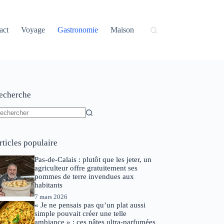
act
Voyage
Gastronomie
Maison
echerche
ucun
sultat
rticles populaire
Pas-de-Calais : plutôt que les jeter, un
agriculteur offre gratuitement ses
pommes de terre invendues aux
habitants
7 mars 2026
« Je ne pensais pas qu’un plat aussi
simple pouvait créer une telle
ambiance » : ces pâtes ultra-parfumées