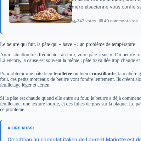
mère alsacienne vous confie sa
247 votes
·
40 commentaires
·
Le beurre qui fuit, la pâte qui « bave » : un problème de température
Autre situation très fréquente : au four, votre pâte « sue ». Du beurre fo
Là encore, la cause est souvent la même : pâte travaillée trop chaude et
Pour obtenir une pâte bien
feuilletée
ou bien
croustillante
, la matière 
four, ces petits morceaux de beurre vont fondre lentement. Ils créent al
feuilletage léger et aérien.
Si la pâte est chaude quand elle entre au four, le beurre a déjà commenc
feuilletage, une texture lourde, et des fuites de gras sur la plaque. Le pa
ce problème.
A LIRE AUSSI
Ce gâteau au chocolat italien de Laurent Mariotte est d