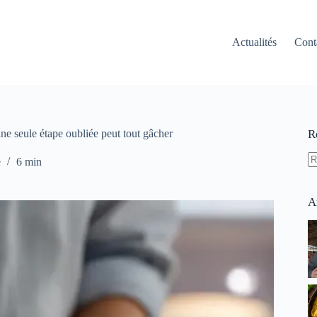
Actualités
Cont
ne seule étape oubliée peut tout gâcher
R
e
6 min
A
ré
A