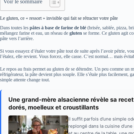
Voir le sommaire
Le gluten, ce « ressort » invisible qui fait se rétracter votre pâte
Dans toutes les
pâtes à base de farine de blé
(brisée, sablée, pizza, 
mélangez farine et eau, un réseau de
gluten
se forme. Ce gluten agit com
pâte vers l’arrière.
Si vous essayez d’étaler votre pâte tout de suite après l’avoir pétrie, vous
l’étalez, elle revient. Vous forcez, elle casse. C’est normal… mais évita
Le repos au frais permet au gluten de se détendre. Un peu comme un mu
réfrigérateur, la pâte devient plus souple. Elle s’étale plus facilement,
simple attente change tout.
Une grand-mère alsacienne révèle sa recett
dorés, moelleux et croustillants
Il suffit parfois d’une simple o
replongé dans la cuisine d’une 
et au centre de la table, une 