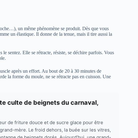
brioche…), un même phénomène se produit. Dès que vous
me un élastique. Il donne de la tenue, mais il tire aussi la
 le sentez. Elle se rétracte, résiste, se déchire parfois. Vous
ble.
scle après un effort. Au bout de 20 à 30 minutes de
 garde la forme du moule, ne se rétracte pas en cuisson. Une
e culte de beignets du carnaval,
deur de friture douce et de sucre glace pour être
grand-mère. Le froid dehors, la buée sur les vitres,
montagne de beignets dorés. Aujourd’hui, une grand-