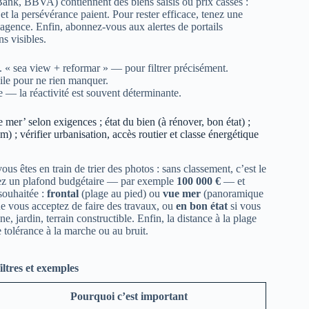
ank, BBVA) contiennent des biens saisis ou prix cassés :
et la persévérance paient. Pour rester efficace, tenez une
 agence. Enfin, abonnez-vous aux alertes de portails
s visibles.
. « sea view + reformar » — pour filtrer précisément.
bile pour ne rien manquer.
 — la réactivité est souvent déterminante.
e mer’ selon exigences ; état du bien (à rénover, bon état) ;
) ; vérifier urbanisation, accès routier et classe énergétique
us êtes en train de trier des photos : sans classement, c’est le
ixez un plafond budgétaire — par exemple
100 000 €
— et
souhaitée :
frontal
(plage au pied) ou
vue mer
(panoramique
e vous acceptez de faire des travaux, ou
en bon état
si vous
jardin, terrain constructible. Enfin, la distance à la plage
 tolérance à la marche ou au bruit.
iltres et exemples
Pourquoi c’est important