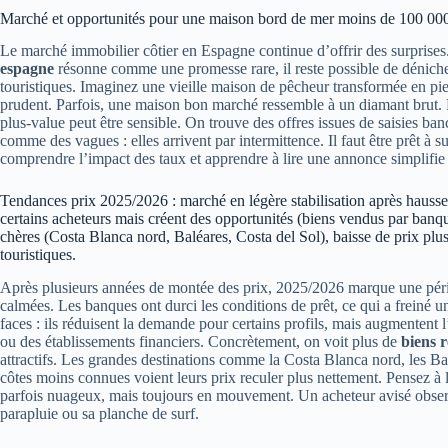
Marché et opportunités pour une maison bord de mer moins de 100 00
Le marché immobilier côtier en Espagne continue d’offrir des surprises
espagne
résonne comme une promesse rare, il reste possible de dénicher 
touristiques. Imaginez une vieille maison de pêcheur transformée en pied-
prudent. Parfois, une maison bon marché ressemble à un diamant brut. E
plus-value peut être sensible. On trouve des offres issues de saisies ban
comme des vagues : elles arrivent par intermittence. Il faut être prêt à 
comprendre l’impact des taux et apprendre à lire une annonce simplifie 
Tendances prix 2025/2026 : marché en légère stabilisation après hausse 
certains acheteurs mais créent des opportunités (biens vendus par banque
chères (Costa Blanca nord, Baléares, Costa del Sol), baisse de prix pl
touristiques.
Après plusieurs années de montée des prix, 2025/2026 marque une pé
calmées. Les banques ont durci les conditions de prêt, ce qui a freiné u
faces : ils réduisent la demande pour certains profils, mais augmentent l
ou des établissements financiers. Concrètement, on voit plus de
biens 
attractifs. Les grandes destinations comme la Costa Blanca nord, les Bal
côtes moins connues voient leurs prix reculer plus nettement. Pensez à
parfois nuageux, mais toujours en mouvement. Un acheteur avisé observ
parapluie ou sa planche de surf.