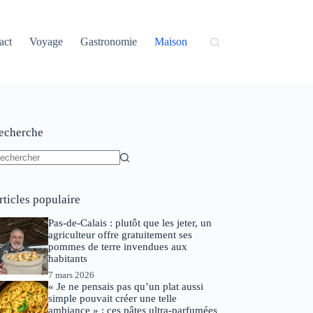
act
Voyage
Gastronomie
Maison
echerche
ucun
sultat
rticles populaire
Pas-de-Calais : plutôt que les jeter, un
agriculteur offre gratuitement ses
pommes de terre invendues aux
habitants
7 mars 2026
« Je ne pensais pas qu’un plat aussi
simple pouvait créer une telle
ambiance » : ces pâtes ultra-parfumées