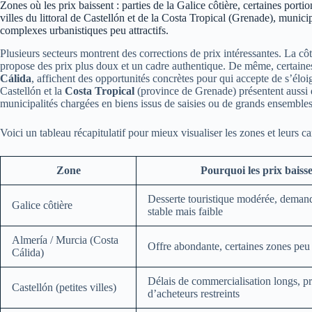
Zones où les prix baissent : parties de la Galice côtière, certaines porti
villes du littoral de Castellón et de la Costa Tropical (Grenade), munici
complexes urbanistiques peu attractifs.
Plusieurs secteurs montrent des corrections de prix intéressantes. La cô
propose des prix plus doux et un cadre authentique. De même, certaines
Cálida
, affichent des opportunités concrètes pour qui accepte de s’éloi
Castellón et la
Costa Tropical
(province de Grenade) présentent aussi de
municipalités chargées en biens issus de saisies ou de grands ensembles
Voici un tableau récapitulatif pour mieux visualiser les zones et leurs car
Zone
Pourquoi les prix baiss
Desserte touristique modérée, demand
Galice côtière
stable mais faible
Almería / Murcia (Costa
Offre abondante, certaines zones pe
Cálida)
Délais de commercialisation longs, pr
Castellón (petites villes)
d’acheteurs restreints