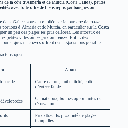
ons de la côte d’Almería et de Murcia (Costa Cálida), petites
palités avec forte offre de biens repris par banques ou
te de la Galice, souvent oubliée par le tourisme de masse,
 portions d’Almería et de Murcia, en particulier sur la
Costa
gner un peu des plages les plus célèbres. Les littoraux de
s petites villes où les prix ont baissé. Enfin, des
 touristiques inachevés offrent des négociations possibles.
actéristiques :
ent
Atout
e locale
Cadre naturel, authenticité, coût
d’entrée faible
Climat doux, bonnes opportunités de
u développées
rénovation
ofils
Prix attractifs, proximité de plages
tranquilles