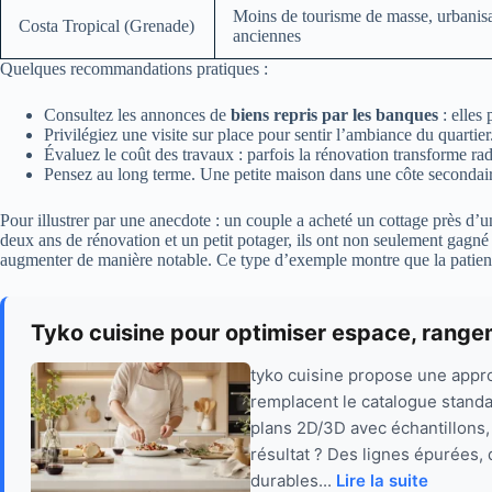
Moins de tourisme de masse, urbanis
Costa Tropical (Grenade)
anciennes
Quelques recommandations pratiques :
Consultez les annonces de
biens repris par les banques
: elles 
Privilégiez une visite sur place pour sentir l’ambiance du quartier
Évaluez le coût des travaux : parfois la rénovation transforme rad
Pensez au long terme. Une petite maison dans une côte secondair
Pour illustrer par une anecdote : un couple a acheté un cottage près 
deux ans de rénovation et un petit potager, ils ont non seulement gagné 
augmenter de manière notable. Ce type d’exemple montre que la patience
Tyko cuisine pour optimiser espace, range
tyko cuisine propose une appro
remplacent le catalogue standa
plans 2D/3D avec échantillons, 
résultat ? Des lignes épurées, 
durables...
Lire la suite