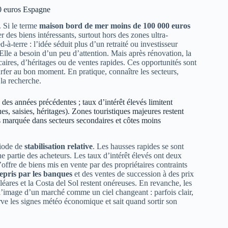
0 euros Espagne
. Si le terme
maison bord de mer moins de 100 000 euros
des biens intéressants, surtout hors des zones ultra-
à-terre : l’idée séduit plus d’un retraité ou investisseur
lle a besoin d’un peu d’attention. Mais après rénovation, la
caires, d’héritages ou de ventes rapides. Ces opportunités sont
surfer au bon moment. En pratique, connaître les secteurs,
la recherche.
des années précédentes ; taux d’intérêt élevés limitent
s, saisies, héritages). Zones touristiques majeures restent
us marquée dans secteurs secondaires et côtes moins
riode de
stabilisation relative
. Les hausses rapides se sont
ne partie des acheteurs. Les taux d’intérêt élevés ont deux
’offre de biens mis en vente par des propriétaires contraints
repris par les banques
et des ventes de succession à des prix
éares et la Costa del Sol restent onéreuses. En revanche, les
 l’image d’un marché comme un ciel changeant : parfois clair,
e les signes météo économique et sait quand sortir son