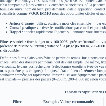
une agence de village. Les listes bancaires (SAREB, Bankinter, CaixaB
c’est comparable à des ventes aux enchères silencieuses, où la patience 
feuille de suivi : nom du bien, prix demandé, date d’apparition, contact
spécialisés comme
VOGUIMMO
pour des opportunités ciblées et moin
Astuce d’usage
: utilisez plusieurs mots-clés ensemble — par ex
Conseil pratique
: activez les notifications par e-mail et par mo
Rappel
: appelez rapidement l’agence si l’annonce vous intéresse
Filtres essentiels : fixer budget max 100 000€ ; préciser ‘frontal’ ou ‘vu
présence de piscine ou terrain ; distance à la plage (0-200 m, 200-1000 m
si disponible.
Définir des filtres clairs vous évite de perdre du temps. Imaginons que vo
chaos ; avec des dossiers par thème, tout devient simple. De même, f
verrouillez-le dans vos recherches. Sélectionnez ensuite le type de vue 
mais peut-être plus éloignée). Indiquez l’état du bien :
à rénover
lorsqu
souhaitez emménager rapidement. Pensez aussi aux équipements : piscine, 
est cruciale — précisez des paliers (0–200 m, 200–1 000 m) selon votre
Tableau récapitulatif des f
Filtre
Exemple / Valeur recommandée