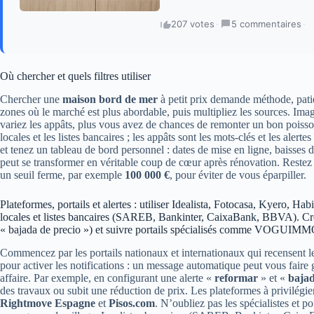
207 votes
·
5 commentaires
·
Où chercher et quels filtres utiliser
Chercher une
maison bord de mer
à petit prix demande méthode, pati
zones où le marché est plus abordable, puis multipliez les sources. Ima
variez les appâts, plus vous avez de chances de remonter un bon poisson.
locales et les listes bancaires ; les appâts sont les mots-clés et les ale
et tenez un tableau de bord personnel : dates de mise en ligne, baisses
peut se transformer en véritable coup de cœur après rénovation. Restez p
un seuil ferme, par exemple
100 000 €
, pour éviter de vous éparpiller.
Plateformes, portails et alertes : utiliser Idealista, Fotocasa, Kyero, 
locales et listes bancaires (SAREB, Bankinter, CaixaBank, BBVA). Crée
« bajada de precio ») et suivre portails spécialisés comme VOGUIMMO
Commencez par les portails nationaux et internationaux qui recensent l
pour activer les notifications : un message automatique peut vous fair
affaire. Par exemple, en configurant une alerte «
reformar
» et «
bajad
des travaux ou subit une réduction de prix. Les plateformes à privilégie
Rightmove Espagne
et
Pisos.com
. N’oubliez pas les spécialistes et p