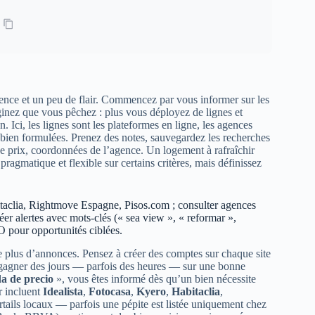
ence et un peu de flair. Commencez par vous informer sur les
ginez que vous pêchez : plus vous déployez de lignes et
 Ici, les lignes sont les plateformes en ligne, les agences
rtes bien formulées. Prenez des notes, sauvegardez les recherches
 de prix, coordonnées de l’agence. Un logement à rafraîchir
ragmatique et flexible sur certains critères, mais définissez
Habitaclia, Rightmove Espagne, Pisos.com ; consulter agences
r alertes avec mots-clés (« sea view », « reformar »,
 pour opportunités ciblées.
e plus d’annonces. Pensez à créer des comptes sur chaque site
e gagner des jours — parfois des heures — sur une bonne
a de precio
», vous êtes informé dès qu’un bien nécessite
r incluent
Idealista
,
Fotocasa
,
Kyero
,
Habitaclia
,
ortails locaux — parfois une pépite est listée uniquement chez