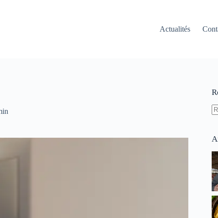
Actualités
Cont
R
min
A
ré
A