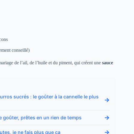
cons
tement conseillé)
riage de l’ail, de l’huile et du piment, qui créent une
sauce
rros sucrés : le goûter à la cannelle le plus
→
→
le goûter, prêtes en un rien de temps
→
utes, je ne fais plus que ça