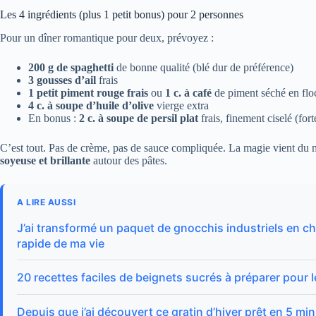
Les 4 ingrédients (plus 1 petit bonus) pour 2 personnes
Pour un dîner romantique pour deux, prévoyez :
200 g de spaghetti
de bonne qualité (blé dur de préférence)
3 gousses d’ail
frais
1 petit piment rouge frais
ou
1 c. à café
de piment séché en flo
4 c. à soupe d’huile d’olive
vierge extra
En bonus :
2 c. à soupe de persil plat
frais, finement ciselé (for
C’est tout. Pas de crème, pas de sauce compliquée. La magie vient du ma
soyeuse et brillante
autour des pâtes.
A LIRE AUSSI
J’ai transformé un paquet de gnocchis industriels en chu
rapide de ma vie
20 recettes faciles de beignets sucrés à préparer pour 
Depuis que j’ai découvert ce gratin d’hiver prêt en 5 min