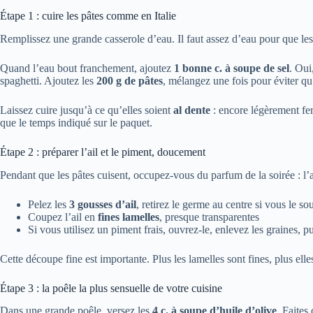
Étape 1 : cuire les pâtes comme en Italie
Remplissez une grande casserole d’eau. Il faut assez d’eau pour que les
Quand l’eau bout franchement, ajoutez
1 bonne c. à soupe de sel
. Oui
spaghetti. Ajoutez les
200 g de pâtes
, mélangez une fois pour éviter qu’
Laissez cuire jusqu’à ce qu’elles soient
al dente
: encore légèrement fe
que le temps indiqué sur le paquet.
Étape 2 : préparer l’ail et le piment, doucement
Pendant que les pâtes cuisent, occupez-vous du parfum de la soirée : l’ai
Pelez les
3 gousses d’ail
, retirez le germe au centre si vous le so
Coupez l’ail en
fines lamelles
, presque transparentes
Si vous utilisez un piment frais, ouvrez-le, enlevez les graines, p
Cette découpe fine est importante. Plus les lamelles sont fines, plus ell
Étape 3 : la poêle la plus sensuelle de votre cuisine
Dans une grande poêle, versez les
4 c. à soupe d’huile d’olive
. Faites