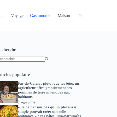
act
Voyage
Gastronomie
Maison
echerche
ucun
sultat
rticles populaire
Pas-de-Calais : plutôt que les jeter, un
agriculteur offre gratuitement ses
pommes de terre invendues aux
habitants
7 mars 2026
« Je ne pensais pas qu’un plat aussi
simple pouvait créer une telle
ambiance » : ces pâtes ultra-parfumées