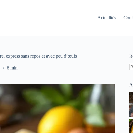
Actualités
Cont
ère, express sans repos et avec peu d’œufs
R
e
6 min
A
ré
A