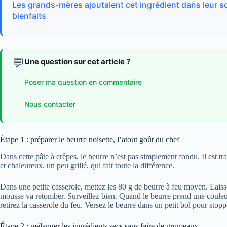
Les grands-mères ajoutaient cet ingrédient dans leur so
bienfaits
💬
Une question sur cet article ?
Poser ma question en commentaire
Nous contacter
Étape 1 : préparer le beurre noisette, l’atout goût du chef
Dans cette pâte à crêpes, le beurre n’est pas simplement fondu. Il est t
et chaleureux, un peu grillé, qui fait toute la différence.
Dans une petite casserole, mettez les 80 g de beurre à feu moyen. Laiss
mousse va retomber. Surveillez bien. Quand le beurre prend une couleur
retirez la casserole du feu. Versez le beurre dans un petit bol pour stopper
Étape 2 : mélanger les ingrédients secs sans faire de grumeaux