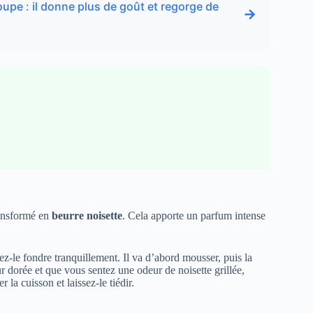
upe : il donne plus de goût et regorge de
→
ransformé en
beurre noisette
. Cela apporte un parfum intense
ez-le fondre tranquillement. Il va d’abord mousser, puis la
 dorée et que vous sentez une odeur de noisette grillée,
 la cuisson et laissez-le tiédir.