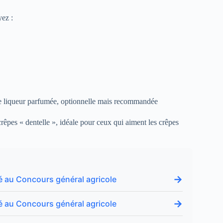
yez :
re liqueur parfumée, optionnelle mais recommandée
crêpes « dentelle », idéale pour ceux qui aiment les crêpes
→
é au Concours général agricole
→
é au Concours général agricole