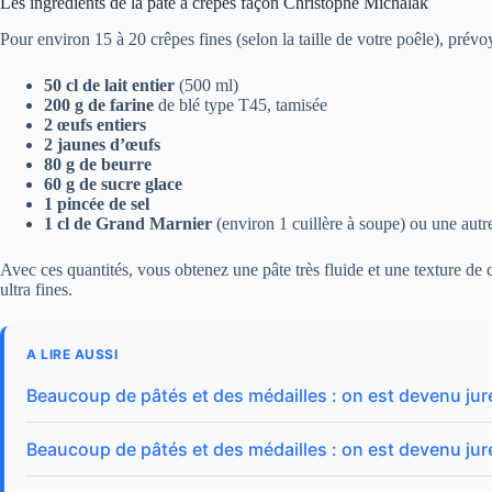
Les ingrédients de la pâte à crêpes façon Christophe Michalak
Pour environ 15 à 20 crêpes fines (selon la taille de votre poêle), prévo
50 cl de lait entier
(500 ml)
200 g de farine
de blé type T45, tamisée
2 œufs entiers
2 jaunes d’œufs
80 g de beurre
60 g de sucre glace
1 pincée de sel
1 cl de Grand Marnier
(environ 1 cuillère à soupe) ou une aut
Avec ces quantités, vous obtenez une pâte très fluide et une texture de 
ultra fines.
A LIRE AUSSI
Beaucoup de pâtés et des médailles : on est devenu jur
Beaucoup de pâtés et des médailles : on est devenu jur