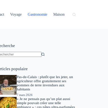
act
Voyage
Gastronomie
Maison
echerche
ucun
sultat
rticles populaire
Pas-de-Calais : plutôt que les jeter, un
agriculteur offre gratuitement ses
pommes de terre invendues aux
habitants
7 mars 2026
« Je ne pensais pas qu’un plat aussi
simple pouvait créer une telle
ambiance » : ces pâtes ultra-parfumées