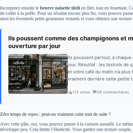
Incorporez ensuite le
beurre noisette tiédi
en filet, tout en fouettant. 
de coller à la poêle. Pour un résultat encore plus fin, vous pouvez passe
ainsi les éventuels petits grumeaux restants et vous obtenez une texture
Ils poussent comme des champignons et men
ouverture par jour
Ils poussent partout, à chaque c
jour. Résultat : les bistrots de
et votre café du matin n’a plus 
vraiment derrière cette petite 
113 votes
·
56 commentaires
·
Zéro temps de repos : peut-on vraiment cuire tout de suite ?
Avec cette pâte, oui, vous pouvez passer à la cuisson aussitôt. Le mélang
développe peu. Cela limite l’élasticité. Vous gardez une texture souple, 