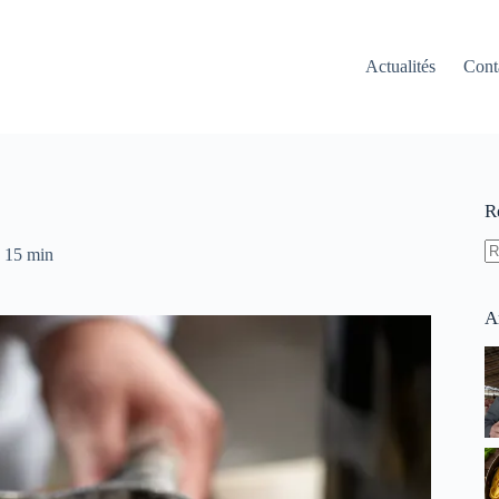
Actualités
Cont
R
15 min
A
ré
A