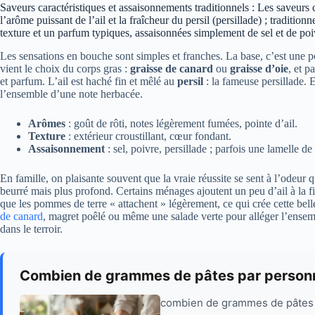
Saveurs caractéristiques et assaisonnements traditionnels : Les saveurs 
l’arôme puissant de l’ail et la fraîcheur du persil (persillade) ; traditio
texture et un parfum typiques, assaisonnées simplement de sel et de poi
Les sensations en bouche sont simples et franches. La base, c’est une 
vient le choix du corps gras :
graisse de canard
ou
graisse d’oie
, et p
et parfum. L’ail est haché fin et mêlé au
persil
: la fameuse persillade. E
l’ensemble d’une note herbacée.
Arômes
: goût de rôti, notes légèrement fumées, pointe d’ail.
Texture
: extérieur croustillant, cœur fondant.
Assaisonnement
: sel, poivre, persillade ; parfois une lamelle d
En famille, on plaisante souvent que la vraie réussite se sent à l’odeur 
beurré mais plus profond. Certains ménages ajoutent un peu d’ail à la fin
que les pommes de terre « attachent » légèrement, ce qui crée cette bell
de canard
, magret poêlé ou même une salade verte pour alléger l’ensemb
dans le terroir.
Combien de grammes de pâtes par personn
combien de grammes de pâtes pa