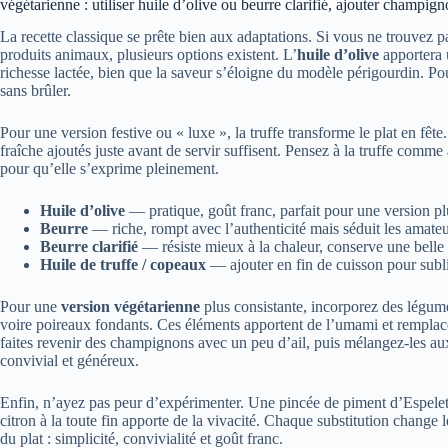
végétarienne : utiliser huile d’olive ou beurre clarifié, ajouter champi
La recette classique se prête bien aux adaptations. Si vous ne trouvez pa
produits animaux, plusieurs options existent. L’
huile d’olive
apportera 
richesse lactée, bien que la saveur s’éloigne du modèle périgourdin. Po
sans brûler.
Pour une version festive ou « luxe », la truffe transforme le plat en fêt
fraîche ajoutés juste avant de servir suffisent. Pensez à la truffe comme
pour qu’elle s’exprime pleinement.
Huile d’olive
— pratique, goût franc, parfait pour une version pl
Beurre
— riche, rompt avec l’authenticité mais séduit les amateu
Beurre clarifié
— résiste mieux à la chaleur, conserve une belle 
Huile de truffe / copeaux
— ajouter en fin de cuisson pour subl
Pour une
version végétarienne
plus consistante, incorporez des légum
voire poireaux fondants. Ces éléments apportent de l’umami et remplace
faites revenir des champignons avec un peu d’ail, puis mélangez-les aux 
convivial et généreux.
Enfin, n’ayez pas peur d’expérimenter. Une pincée de piment d’Espelette 
citron à la toute fin apporte de la vivacité. Chaque substitution chang
du plat : simplicité, convivialité et goût franc.