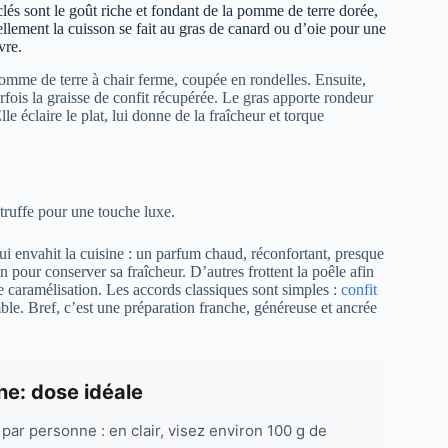
clés sont le goût riche et fondant de la pomme de terre dorée,
nnellement la cuisson se fait au gras de canard ou d’oie pour une
vre.
pomme de terre à chair ferme, coupée en rondelles. Ensuite,
arfois la graisse de confit récupérée. Le gras apporte rondeur
lle éclaire le plat, lui donne de la fraîcheur et torque
e truffe pour une touche luxe.
qui envahit la cuisine : un parfum chaud, réconfortant, presque
 pour conserver sa fraîcheur. D’autres frottent la poêle afin
e caramélisation. Les accords classiques sont simples :
confit
le. Bref, c’est une préparation franche, généreuse et ancrée
e: dose idéale
r personne : en clair, visez environ 100 g de