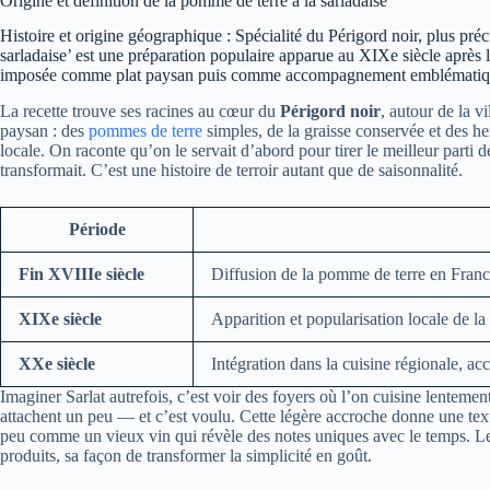
Origine et définition de la pomme de terre à la sarladaise
Histoire et origine géographique : Spécialité du Périgord noir, plus pré
sarladaise’ est une préparation populaire apparue au XIXe siècle après l
imposée comme plat paysan puis comme accompagnement emblématique 
La recette trouve ses racines au cœur du
Périgord noir
, autour de la v
paysan : des
pommes de terre
simples, de la graisse conservée et des her
locale. On raconte qu’on le servait d’abord pour tirer le meilleur parti de
transformait. C’est une histoire de terroir autant que de saisonnalité.
Période
Fin XVIIIe siècle
Diffusion de la pomme de terre en Franc
XIXe siècle
Apparition et popularisation locale de l
XXe siècle
Intégration dans la cuisine régionale, a
Imaginer Sarlat autrefois, c’est voir des foyers où l’on cuisine lenteme
attachent un peu — et c’est voulu. Cette légère accroche donne une textur
peu comme un vieux vin qui révèle des notes uniques avec le temps. Le 
produits, sa façon de transformer la simplicité en goût.