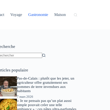
act
Voyage
Gastronomie
Maison
echerche
ucun
sultat
rticles populaire
Pas-de-Calais : plutôt que les jeter, un
agriculteur offre gratuitement ses
pommes de terre invendues aux
habitants
7 mars 2026
« Je ne pensais pas qu’un plat aussi
simple pouvait créer une telle
ambiance » : ces pâtes ultra-parfumées