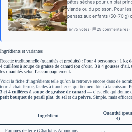
pâtes sèches pour un plat pri
viande ou du poisson. Pour les 
pensez aux enfants (50–70 g) o
175 votes
·
29 commentaires
·
Ingrédients et variantes
Recette traditionnelle (quantités et produits) : Pour 4 personnes : 1 kg
4 cuillères à soupe de graisse de canard (ou d’oie), 3 à 4 gousses d’ail, 
les quantités selon l’accompagnement.
Voici la fiche d’ingrédients telle qu’on la retrouve encore dans de n
terre à chair ferme, faciles à trancher et qui tiennent bien à la cuisson
3 et 4 cuillères à soupe de graisse de canard
— c’est elle qui donne c
petit bouquet de persil plat
, du
sel
et du
poivre
. Simple, mais efficace
Quantité (pou
Ingrédient
4)
Pommes de terre (Charlotte, Amandine,