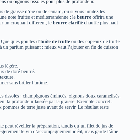
gnons ou oignons rissolés pour plus de profondeur.
s de graisse d’oie ou de canard, ou si vous limitez les
une note fruitée et méditerranéenne ; le
beurre
offrira une
ur un croquant différent, le
beurre clarifié
chauffe plus haut
e. Quelques gouttes d’
huile de truffe
ou des copeaux de truffe
 à un parfum puissant : mieux vaut l’ajouter en fin de cuisson
us légère.
rs de doré beurré.
texture.
imer sans brûler l’arôme.
es rissolés : champignons émincés, oignons doux caramélisés,
nt la profondeur laissée par la graisse. Exemple concret :
pommes de terre juste avant de servir. Le résultat reste
peut réveiller la préparation, tandis qu’un filet de jus de
e légèrement le vin d’accompagnement idéal, mais garde l’âme