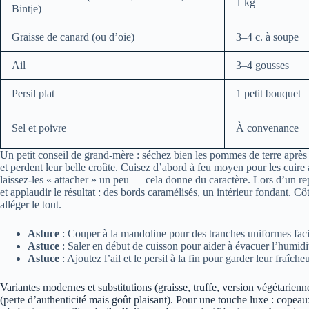
1 kg
Bintje)
Graisse de canard (ou d’oie)
3–4 c. à soupe
Ail
3–4 gousses
Persil plat
1 petit bouquet
Sel et poivre
À convenance
Un petit conseil de grand-mère : séchez bien les pommes de terre après l
et perdent leur belle croûte. Cuisez d’abord à feu moyen pour les cuire 
laissez-les « attacher » un peu — cela donne du caractère. Lors d’un rep
et applaudir le résultat : des bords caramélisés, un intérieur fondant. 
alléger le tout.
Astuce
: Couper à la mandoline pour des tranches uniformes facil
Astuce
: Saler en début de cuisson pour aider à évacuer l’humidi
Astuce
: Ajoutez l’ail et le persil à la fin pour garder leur fraîcheu
Variantes modernes et substitutions (graisse, truffe, version végétarienne
(perte d’authenticité mais goût plaisant). Pour une touche luxe : copeaux