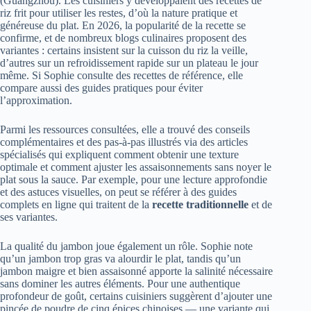
(Guangzhou). Les cuisiniers y développaient des recettes de
riz frit pour utiliser les restes, d’où la nature pratique et
généreuse du plat. En 2026, la popularité de la recette se
confirme, et de nombreux blogs culinaires proposent des
variantes : certains insistent sur la cuisson du riz la veille,
d’autres sur un refroidissement rapide sur un plateau le jour
même. Si Sophie consulte des recettes de référence, elle
compare aussi des guides pratiques pour éviter
l’approximation.
Parmi les ressources consultées, elle a trouvé des conseils
complémentaires et des pas-à-pas illustrés via des articles
spécialisés qui expliquent comment obtenir une texture
optimale et comment ajuster les assaisonnements sans noyer le
plat sous la sauce. Par exemple, pour une lecture approfondie
et des astuces visuelles, on peut se référer à des guides
complets en ligne qui traitent de la
recette traditionnelle
et de
ses variantes.
La qualité du jambon joue également un rôle. Sophie note
qu’un jambon trop gras va alourdir le plat, tandis qu’un
jambon maigre et bien assaisonné apporte la salinité nécessaire
sans dominer les autres éléments. Pour une authentique
profondeur de goût, certains cuisiniers suggèrent d’ajouter une
pincée de poudre de cinq épices chinoises — une variante qui