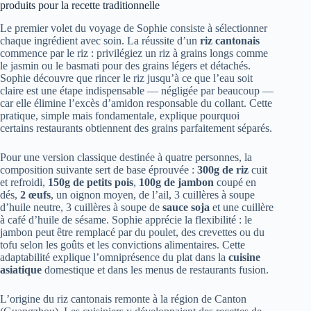
produits pour la recette traditionnelle
Le premier volet du voyage de Sophie consiste à sélectionner
chaque ingrédient avec soin. La réussite d’un
riz cantonais
commence par le riz : privilégiez un riz à grains longs comme
le jasmin ou le basmati pour des grains légers et détachés.
Sophie découvre que rincer le riz jusqu’à ce que l’eau soit
claire est une étape indispensable — négligée par beaucoup —
car elle élimine l’excès d’amidon responsable du collant. Cette
pratique, simple mais fondamentale, explique pourquoi
certains restaurants obtiennent des grains parfaitement séparés.
Pour une version classique destinée à quatre personnes, la
composition suivante sert de base éprouvée :
300g de riz
cuit
et refroidi,
150g de petits pois
,
100g de jambon
coupé en
dés,
2 œufs
, un oignon moyen, de l’ail, 3 cuillères à soupe
d’huile neutre, 3 cuillères à soupe de
sauce soja
et une cuillère
à café d’huile de sésame. Sophie apprécie la flexibilité : le
jambon peut être remplacé par du poulet, des crevettes ou du
tofu selon les goûts et les convictions alimentaires. Cette
adaptabilité explique l’omniprésence du plat dans la
cuisine
asiatique
domestique et dans les menus de restaurants fusion.
L’origine du riz cantonais remonte à la région de Canton