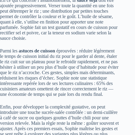
En ce qui concerne l’assaisonnement, la
sauce soja
doit être
ajoutée progressivement. Verser toute la quantité en une fois
peut détremper le riz ; une distribution par petites touches
permet de contrôler la couleur et le goût. L’huile de sésame,
quant à elle, s’utilise en finition pour apporter une note
parfumée. Sophie fait un test gustatif en cours de cuisson pour
rectifier sel et poivre, car la teneur en sodium varie selon la
sauce choisie.
Parmi les
astuces de cuisson
éprouvées : réduire légèrement
le temps de cuisson initial du riz pour le garder al dente, étaler
le riz cuit sur un plateau pour le refroidir rapidement, et ne pas
hésiter à utiliser un peu plus d’huile que d’habitude pour éviter
que le riz n’accroche. Ces gestes, simples mais déterminants,
réduisent les risques d’échec. Sophie note une statistique
intéressante repérée lors de ses lectures culinaires : 65% des
cuisiniers amateurs omettent de rincer correctement le riz —
une économie de temps qui se paie lors du rendu final.
Enfin, pour développer la complexité gustative, on peut
introduire une touche sucrée-salée contrôlée : un demi-cuillère
à café de sucre ou quelques gouttes d’huile chili pour une
version relevée. Mais la règle reste la même : goûter souvent et
ajuster. Après ces premiers essais, Sophie maîtrise les gestes et
se sent prête à explorer des variantes plus légères ou plus