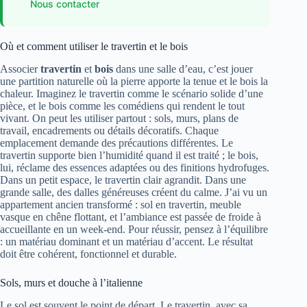
Nous contacter
Où et comment utiliser le travertin et le bois
Associer
travertin
et
bois
dans une salle d’eau, c’est jouer
une partition naturelle où la pierre apporte la tenue et le bois la
chaleur. Imaginez le travertin comme le scénario solide d’une
pièce, et le bois comme les comédiens qui rendent le tout
vivant. On peut les utiliser partout : sols, murs, plans de
travail, encadrements ou détails décoratifs. Chaque
emplacement demande des précautions différentes. Le
travertin supporte bien l’humidité quand il est traité ; le bois,
lui, réclame des essences adaptées ou des finitions hydrofuges.
Dans un petit espace, le travertin clair agrandit. Dans une
grande salle, des dalles généreuses créent du calme. J’ai vu un
appartement ancien transformé : sol en travertin, meuble
vasque en chêne flottant, et l’ambiance est passée de froide à
accueillante en un week-end. Pour réussir, pensez à l’équilibre
: un matériau dominant et un matériau d’accent. Le résultat
doit être cohérent, fonctionnel et durable.
Sols, murs et douche à l’italienne
Le sol est souvent le point de départ. Le travertin, avec sa