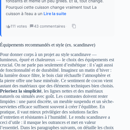
fondants et même un peu grillés. Et là, tout change.
Pourquoi cette cuisson change vraiment tout La
cuisson à l’eau a un
Lire la suite
111 votes
·
43 commentaires
·
Équipements recommandés et style (ex. scandinave)
Pour donner corps à un projet au style scandinave —
lumineux, épuré et chaleureux — le choix des équipements est
crucial. On ne parle pas seulement d’esthétique : il s’agit aussi
de fonctionnalité et de durabilité. Imaginez un matin d’hiver :
la lumière douce filtre, le bois clair réchauffe l’atmosphère et
la pierre offre une base minérale. Ce sentiment de cocon vient
autant des matériaux que des éléments techniques bien choisis.
Priorisez la simplicité
, les lignes nettes et des matériaux
naturels ou simulés avec goût. Les contrastes doivent rester
limpides : une paroi discrète, un meuble suspendu et un sèche-
serviettes efficace suffisent souvent à créer l’équilibre. En
pratique, il vaut mieux privilégier des solutions faciles
d’entretien et résistantes à l’humidité. Le rendu scandinave a
ceci d’utile : il masque les outrances et met en valeur
l’essentiel. Dans les paragraphes suivants, on détaille les choix