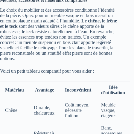
Meubles, accessoires et matériaux compatibles
Le choix du mobilier et des accessoires conditionne l’identité
de la pièce. Optez pour un meuble vasque en bois massif ou
en contreplaqué marin adapté à l’humidité.
Le chêne, le frêne
et le teck
sont des valeurs sûres ; le chêne apporte de la
robustesse, le teck résiste naturellement à l’eau. En revanche,
évitez les essences trop tendres non traitées. Un exemple
concret : un meuble suspendu en bois clair apporte légèreté
visuelle et facilite le nettoyage. Pour les plans, le travertin, la
pierre reconstituée ou un stratifié effet pierre sont de bonnes
options.
Voici un petit tableau comparatif pour vous aider :
Idée
Matériau
Avantage
Inconvénient
d’utilisation
Coût moyen,
Meuble
Durable,
Chêne
nécessite
vasque,
chaleureux
finition
étagères
Banc,
Résistant à
accessoires,