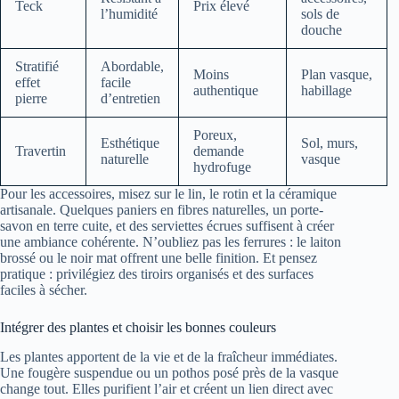
Teck
Prix élevé
l’humidité
sols de
douche
Stratifié
Abordable,
Moins
Plan vasque,
effet
facile
authentique
habillage
pierre
d’entretien
Poreux,
Esthétique
Sol, murs,
Travertin
demande
naturelle
vasque
hydrofuge
Pour les accessoires, misez sur le lin, le rotin et la céramique
artisanale. Quelques paniers en fibres naturelles, un porte-
savon en terre cuite, et des serviettes écrues suffisent à créer
une ambiance cohérente. N’oubliez pas les ferrures : le laiton
brossé ou le noir mat offrent une belle finition. Et pensez
pratique : privilégiez des tiroirs organisés et des surfaces
faciles à sécher.
Intégrer des plantes et choisir les bonnes couleurs
Les plantes apportent de la vie et de la fraîcheur immédiates.
Une fougère suspendue ou un pothos posé près de la vasque
change tout. Elles purifient l’air et créent un lien direct avec