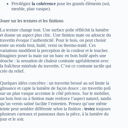
Privilégiez
la cohérence
pour les grands éléments (sol,
meuble, plan vasque).
Jouer sur les textures et les finitions
La texture change tout. Une surface polie réfléchit la lumière
et donne un aspect plus chic. Une finition mate ou adoucie du
travertin évoque l’authenticité. Pour le bois, on peut choisir
entre un rendu brut, huilé, verni ou thermo-traité. Ces
variations modifient la perception de la couleur et le toucher.
Imaginez poser la main sur un banc en bois huilé après une
douche : la sensation de chaleur contraste agréablement avec
la fraîcheur minérale du travertin. C’est ce contraste tactile qui
crée du relief.
Quelques idées concrètes : un travertin brossé au sol limite la
glissance et capte la lumière de façon douce ; un travertin poli
sur un plan vasque accentue le côté précieux. Sur le mobilier,
un bois brut ou à finition mate renforce l’aspect naturel, tandis
qu’un vernis satiné facilite l’entretien. Pensez qu’une même
teinte peut sembler différente selon la finition :
testez
toujours
plusieurs carreaux et panneaux dans la pièce, à la lumière du
jour et le soir.