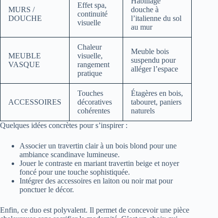
Habillage
Effet spa,
MURS /
douche à
continuité
DOUCHE
l’italienne du sol
visuelle
au mur
Chaleur
Meuble bois
MEUBLE
visuelle,
suspendu pour
VASQUE
rangement
alléger l’espace
pratique
Touches
Étagères en bois,
ACCESSOIRES
décoratives
tabouret, paniers
cohérentes
naturels
Quelques idées concrètes pour s’inspirer :
Associer un travertin clair à un bois blond pour une
ambiance scandinave lumineuse.
Jouer le contraste en mariant travertin beige et noyer
foncé pour une touche sophistiquée.
Intégrer des accessoires en laiton ou noir mat pour
ponctuer le décor.
Enfin, ce duo est polyvalent. Il permet de concevoir une pièce