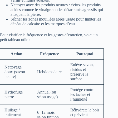
vernis et huiles adaptés.
Nettoyer avec des produits neutres : évitez les produits
acides comme le vinaigre ou les détartrants agressifs qui
attaquent la pierre.
Sécher les zones mouillées après usage pour limiter les
dépôts de calcaire et les marques d’eau.
Pour clarifier la fréquence et les gestes d’entretien, voici un
petit tableau utile :
Action
Fréquence
Pourquoi
Enlève savon,
Nettoyage
résidus et
doux (savon
Hebdomadaire
préserve la
neutre)
surface
Protège contre
Hydrofuge
Annuel (ou
les taches et
pierre
selon usage)
l’humidité
Huilage /
Réhydrate le bois
6–12 mois
traitement
et prévient
selon finition