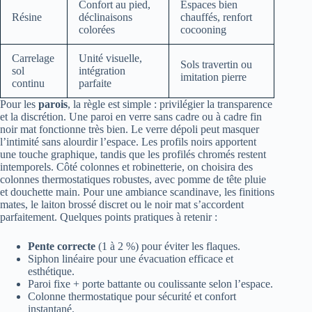
Confort au pied,
Espaces bien
Résine
déclinaisons
chauffés, renfort
colorées
cocooning
Carrelage
Unité visuelle,
Sols travertin ou
sol
intégration
imitation pierre
continu
parfaite
Pour les
parois
, la règle est simple : privilégier la transparence
et la discrétion. Une paroi en verre sans cadre ou à cadre fin
noir mat fonctionne très bien. Le verre dépoli peut masquer
l’intimité sans alourdir l’espace. Les profils noirs apportent
une touche graphique, tandis que les profilés chromés restent
intemporels. Côté colonnes et robinetterie, on choisira des
colonnes thermostatiques robustes, avec pomme de tête pluie
et douchette main. Pour une ambiance scandinave, les finitions
mates, le laiton brossé discret ou le noir mat s’accordent
parfaitement. Quelques points pratiques à retenir :
Pente correcte
(1 à 2 %) pour éviter les flaques.
Siphon linéaire pour une évacuation efficace et
esthétique.
Paroi fixe + porte battante ou coulissante selon l’espace.
Colonne thermostatique pour sécurité et confort
instantané.