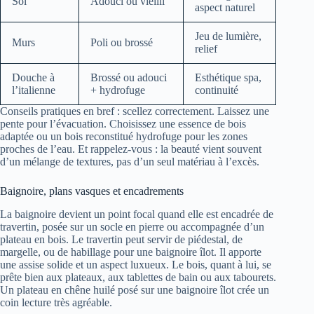
Sol
Adouci ou vieilli
aspect naturel
Jeu de lumière,
Murs
Poli ou brossé
relief
Douche à
Brossé ou adouci
Esthétique spa,
l’italienne
+ hydrofuge
continuité
Conseils pratiques en bref : scellez correctement. Laissez une
pente pour l’évacuation. Choisissez une essence de bois
adaptée ou un bois reconstitué hydrofuge pour les zones
proches de l’eau. Et rappelez-vous : la beauté vient souvent
d’un mélange de textures, pas d’un seul matériau à l’excès.
Baignoire, plans vasques et encadrements
La baignoire devient un point focal quand elle est encadrée de
travertin, posée sur un socle en pierre ou accompagnée d’un
plateau en bois. Le travertin peut servir de piédestal, de
margelle, ou de habillage pour une baignoire îlot. Il apporte
une assise solide et un aspect luxueux. Le bois, quant à lui, se
prête bien aux plateaux, aux tablettes de bain ou aux tabourets.
Un plateau en chêne huilé posé sur une baignoire îlot crée un
coin lecture très agréable.