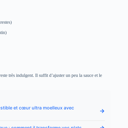
 restes)
tin)
ste très indulgent. Il suffit d’ajuster un peu la sauce et le
tible et cœur ultra moelleux avec
→
→
ique : comment il transforme vos plats