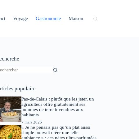
act
Voyage
Gastronomie
Maison
echerche
ucun
sultat
rticles populaire
Pas-de-Calais : plutôt que les jeter, un
agriculteur offre gratuitement ses
pommes de terre invendues aux
habitants
7 mars 2026
« Je ne pensais pas qu’un plat aussi
simple pouvait créer une telle
ambiance » : ces pâtes ultra-parfumées