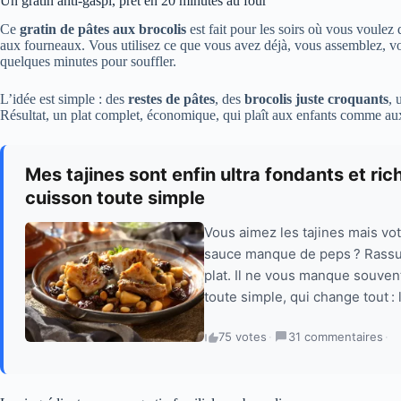
Un gratin anti-gaspi, prêt en 20 minutes au four
Ce
gratin de pâtes aux brocolis
est fait pour les soirs où vous voulez
aux fourneaux. Vous utilisez ce que vous avez déjà, vous assemblez, vo
quelques minutes pour souffler.
L’idée est simple : des
restes de pâtes
, des
brocolis juste croquants
, 
Résultat, un plat complet, économique, qui plaît aux enfants comme aux
Mes tajines sont enfin ultra fondants et ri
cuisson toute simple
Vous aimez les tajines mais vot
sauce manque de peps ? Rassure
plat. Il ne vous manque souven
toute simple, qui change tout : 
75 votes
·
31 commentaires
·