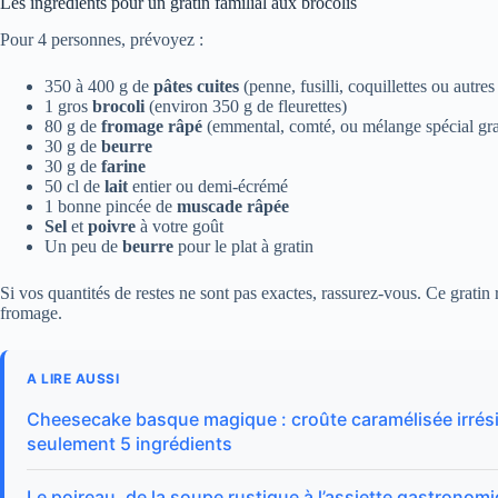
Les ingrédients pour un gratin familial aux brocolis
Pour 4 personnes, prévoyez :
350 à 400 g de
pâtes cuites
(penne, fusilli, coquillettes ou autres
1 gros
brocoli
(environ 350 g de fleurettes)
80 g de
fromage râpé
(emmental, comté, ou mélange spécial gra
30 g de
beurre
30 g de
farine
50 cl de
lait
entier ou demi-écrémé
1 bonne pincée de
muscade râpée
Sel
et
poivre
à votre goût
Un peu de
beurre
pour le plat à gratin
Si vos quantités de restes ne sont pas exactes, rassurez-vous. Ce gratin re
fromage.
A LIRE AUSSI
Cheesecake basque magique : croûte caramélisée irrésis
seulement 5 ingrédients
Le poireau, de la soupe rustique à l’assiette gastronom