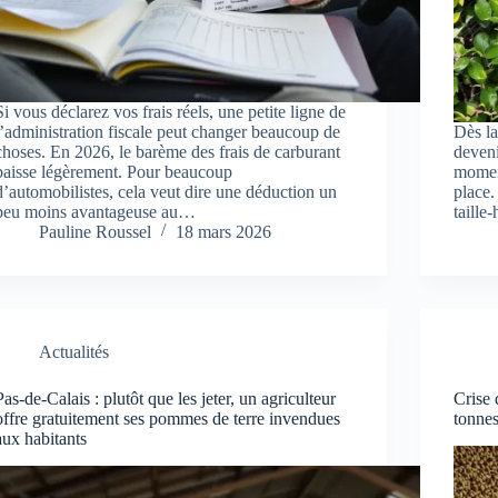
Si vous déclarez vos frais réels, une petite ligne de
l’administration fiscale peut changer beaucoup de
Dès la
choses. En 2026, le barème des frais de carburant
deveni
baisse légèrement. Pour beaucoup
moment
d’automobilistes, cela veut dire une déduction un
place.
peu moins avantageuse au…
taille
Pauline Roussel
18 mars 2026
Actualités
Pas-de-Calais : plutôt que les jeter, un agriculteur
Crise 
offre gratuitement ses pommes de terre invendues
tonnes
aux habitants