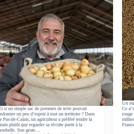
Un mil
Et si un simple sac de pommes de terre pouvait
Ce n’e
redonner un peu d’espoir à tout un territoire ? Dans
rouge 
le Pas-de-Calais, un agriculteur a préféré tendre la
millie
main plutôt que regarder sa récolte partir à la
Franc
poubelle. Son geste…