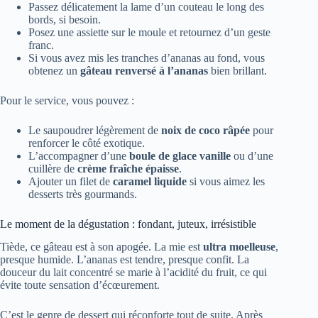
Passez délicatement la lame d’un couteau le long des
bords, si besoin.
Posez une assiette sur le moule et retournez d’un geste
franc.
Si vous avez mis les tranches d’ananas au fond, vous
obtenez un
gâteau renversé à l’ananas
bien brillant.
Pour le service, vous pouvez :
Le saupoudrer légèrement de
noix de coco râpée
pour
renforcer le côté exotique.
L’accompagner d’une
boule de glace vanille
ou d’une
cuillère de
crème fraîche épaisse
.
Ajouter un filet de
caramel liquide
si vous aimez les
desserts très gourmands.
Le moment de la dégustation : fondant, juteux, irrésistible
Tiède, ce gâteau est à son apogée. La mie est
ultra moelleuse
,
presque humide. L’ananas est tendre, presque confit. La
douceur du lait concentré se marie à l’acidité du fruit, ce qui
évite toute sensation d’écœurement.
C’est le genre de dessert qui réconforte tout de suite. Après