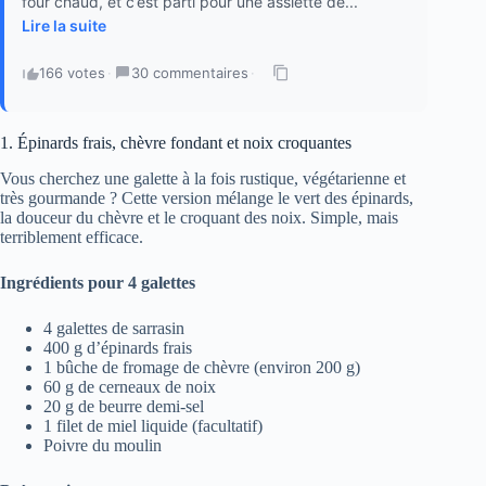
four chaud, et c’est parti pour une assiette de...
Lire la suite
166 votes
·
30 commentaires
·
1. Épinards frais, chèvre fondant et noix croquantes
Vous cherchez une galette à la fois rustique, végétarienne et
très gourmande ? Cette version mélange le vert des épinards,
la douceur du chèvre et le croquant des noix. Simple, mais
terriblement efficace.
Ingrédients pour 4 galettes
4 galettes de sarrasin
400 g d’épinards frais
1 bûche de fromage de chèvre (environ 200 g)
60 g de cerneaux de noix
20 g de beurre demi-sel
1 filet de miel liquide (facultatif)
Poivre du moulin