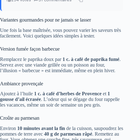
Variantes gourmandes pour ne jamais se lasser
Une fois la base maîtrisée, vous pouvez varier les saveurs très
facilement. Voici quelques idées simples à tester.
Version fumée façon barbecue
Remplacez le paprika doux par
1 c. à café de paprika fumé
.
Servez avec une viande grillée ou un poisson au four,
l’illusion « barbecue » est immédiate, même en plein hiver.
Ambiance provençale
Ajoutez à l’huile
1 c. à café d’herbes de Provence
et
1
gousse d’ail écrasée
. L’odeur qui se dégage du four rappelle
les vacances, même un soir de semaine un peu gris.
Croûte au parmesan
Environ
10 minutes avant la fin
de la cuisson, saupoudrez les
pommes de terre avec
40 g de parmesan râpé
. Remettez au
four. Vous obtenez une couche fine, très savoureuse, qui